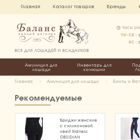
Главная
Каталог товаров
Бренды
Часы ра
ПН-СБ :
ВС :
ВСЕ ДЛЯ ЛОШАДЕЙ И ВСАДНИКОВ
Амуниция для
Инвентарь для
По
лошади
конюшни
Л
Главная
Амуниция для лошади
Бинты и Ва
Рекомендуемые
Бриджи женские
с силиконовой
леей Ridness
OBSIDIAN