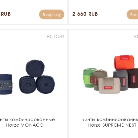
 RUB
2 660 RUB
В корзину
В к
HZ_18245
H
инты комбинированные
Бинты комбинированн
Horze MONACO
Horze SUPREME NEST