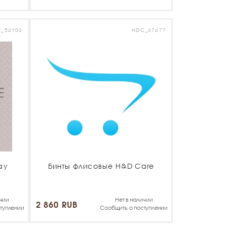
P_56106
HDC_67677
ay
Бинты флисовые H&D Care
ичии
Нет в наличии
2 860 RUB
туплении
Сообщить о поступлении