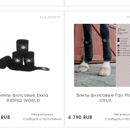
EKA_540070
F
Бинты флисовые Ekkia
Бинты флисовые Fair Pl
RIDING WORLD
CRUX
Нет в наличии
Нет в нал
 RUB
4 790 RUB
Сообщить о поступлении
Сообщить о пос