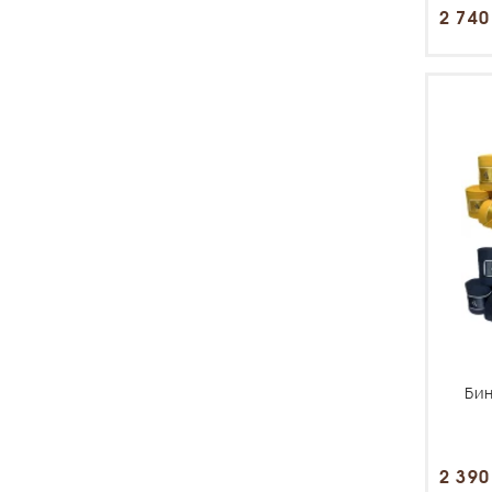
2 740
Бин
2 390