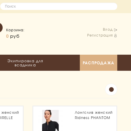
Вход
Корзина:
Регистрация
0
руб
Экипировка для
РАСПРОДАЖА
всадника
в женский
Лонгслив женский
MIRELLE
Ridness PHANTOM