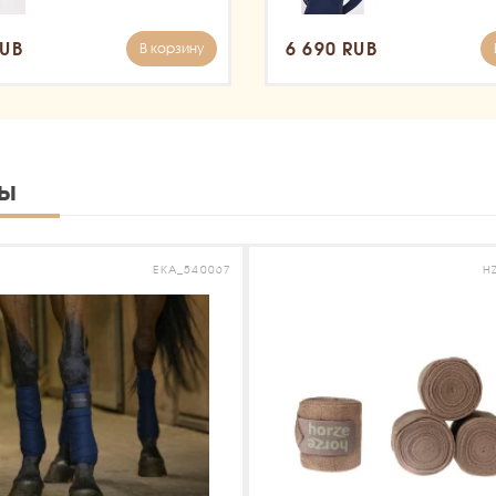
RUB
6 690 RUB
В корзину
ты
EKA_540067
H