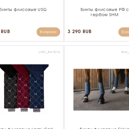
Бинты флисовые USG
Бинты флисовые РФ 
гербом SHM
 RUB
3 290 RUB
В корзину
В к
LMC_541016
EKA