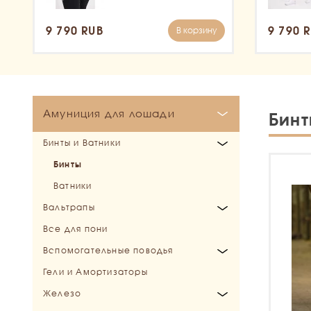
9 790 RUB
9 790 
В корзину
Амуниция для лошади
Бин
Бинты и Ватники
Бинты
Ватники
Вальтрапы
Все для пони
Выездковые
Вспомогательные поводья
Конкурные и Универсальные
Гели и Амортизаторы
Специальные
Мартингалы
Железо
Подперсья