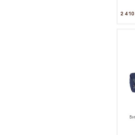
2 410
Б