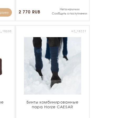
Нет в наличии
2 770 RUB
орзину
Сообщить о поступлении
Z_18030
HZ_18221
ые
Бинты комбинированные
пара Horze CAESAR