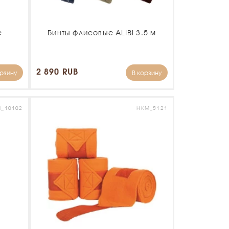
e
Бинты флисовые ALIBI 3.5 м
2 890 RUB
орзину
В корзину
M_10102
HKM_5121