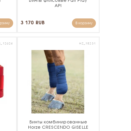
a
Бинты флисовые Fair Play
API
3 170 RUB
орзину
В корзину
_12624
HZ_18231
Бинты комбинированные
Horze CRESCENDO GISELLE