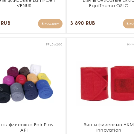
нты флисовые Lami-Cell
Бинты флисовые Ekki
VENUS
EquiTheme OSLO
 RUB
3 890 RUB
В корзину
В к
FP_56200
HKM
нты флисовые Fair Play
Бинты флисовые HKM
API
Innovation