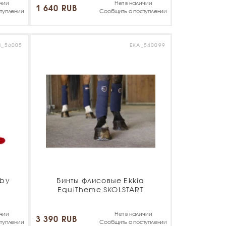
ичии
Нет в наличии
1 640 RUB
туплении
Сообщить о поступлении
I_56005
EKA_540099
 by
Бинты флисовые Ekkia
EquiTheme SKOLSTART
ичии
Нет в наличии
3 390 RUB
туплении
Сообщить о поступлении