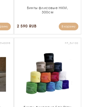
с
Бинты флисовые HKM,
300см
2 590 RUB
орзину
В корзину
_540098
FP_56100