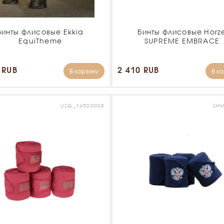
Бинты флисовые Ekkia
Бинты флисовые Horz
EquiTheme
SUPREME EMBRACE
 RUB
2 410 RUB
В корзину
В к
USG_14500008
SH