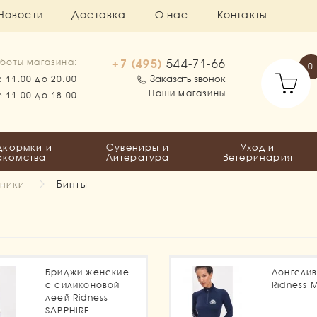
Новости
Доставка
О нас
Контакты
+7 (495)
544-71-66
боты магазина:
0
Заказать звонок
с 11.00 до 20.00
Наши магазины
с 11.00 до 18.00
дкормки и
Сувениры и
Уход и
акомства
Литература
Ветеринария
тники
Бинты
1
Бриджи женские
Лонгсли
с силиконовой
Ridness 
леей Ridness
SAPPHIRE