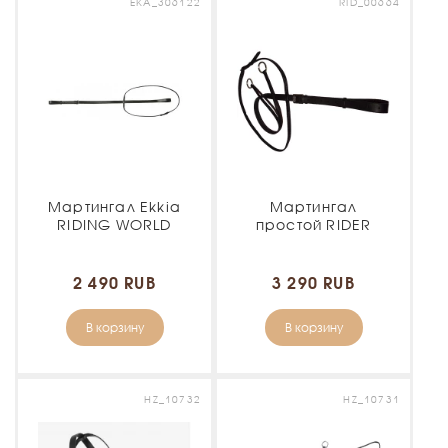
EKA_306122
RID_00664
Мартингал Ekkia
Мартингал
RIDING WORLD
простой RIDER
2 490 RUB
3 290 RUB
В корзину
В корзину
HZ_10732
HZ_10731