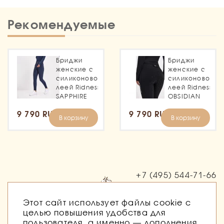
Рекомендуемые
Бриджи
Бриджи
женские с
женские с
силиконовой
силиконовой
леей Ridness
леей Ridness
SAPPHIRE
OBSIDIAN
9 790 RUB
9 790 RUB
В корзину
В корзину
+7 (495)
544-71-66
Заказать звонок
Этот сайт использует файлы cookie с
целью повышения удобства для
пользователя, а именно — дополнения