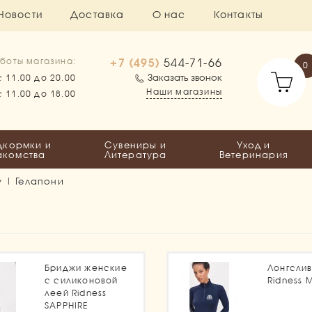
Новости
Доставка
О нас
Контакты
+7 (495)
544-71-66
боты магазина:
0
Заказать звонок
с 11.00 до 20.00
Наши магазины
с 11.00 до 18.00
дкормки и
Сувениры и
Уход и
акомства
Литература
Ветеринария
 | Гелапони
1
Бриджи женские
Лонгсли
с силиконовой
Ridness 
леей Ridness
SAPPHIRE