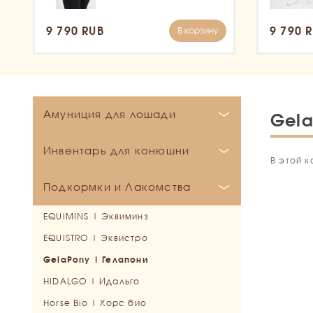
9 790 RUB
9 790 
В корзину
Амуниция для лошади
Gela
Бинты и Ватники
Инвентарь для конюшни
В этой к
Вальтрапы
Бинты
Кронштейны и держатели
Подкормки и Лакомства
Все для пони
Ватники
Выездковые
Развязки для конюшни
Вспомогательные поводья
Конкурные и Универсальные
EQUIMINS | Эквиминз
Кормушки и поилки
Гели и Амортизаторы
Специальные
Мартингалы
EQUISTRO | Эквистро
Рептухи для сена
Железо
Подперсья
GelaPony | Гелапони
Игрушки для лошади
Маски и Капоры
Шамбоны и Гоги
Трензели
HIDALGO | Идальго
Карабины
Меховые изделия
Шпрунты
Мундштуки
Horse Bio | Хорс био
Прочее