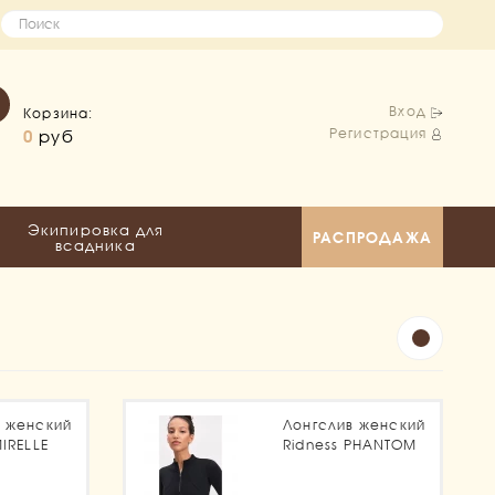
Вход
Корзина:
Регистрация
0
руб
Экипировка для
РАСПРОДАЖА
всадника
в женский
Лонгслив женский
MIRELLE
Ridness PHANTOM