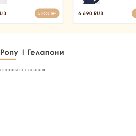
RUB
6 690 RUB
В корзину
Pony | Гелапони
атегории нет товаров.