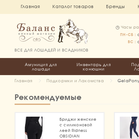
Главная
Каталог товаров
Бренды
Часы ра
ПН-СБ :
ВС :
ВСЕ ДЛЯ ЛОШАДЕЙ И ВСАДНИКОВ
Амуниция для
Инвентарь для
По
лошади
конюшни
Л
Главная
Подкормки и Лакомства
GelaPony
Рекомендуемые
Бриджи женские
с силиконовой
леей Ridness
OBSIDIAN