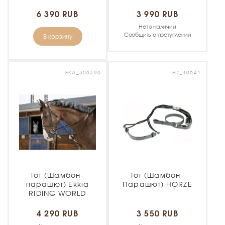
6 390 RUB
3 990 RUB
Нет в наличии
Сообщить о поступлении
В корзину
EKA_306396
HZ_10541
Гог (Шамбон-
Гог (Шамбон-
парашют) Ekkia
Парашют) HORZE
RIDING WORLD
4 290 RUB
3 550 RUB