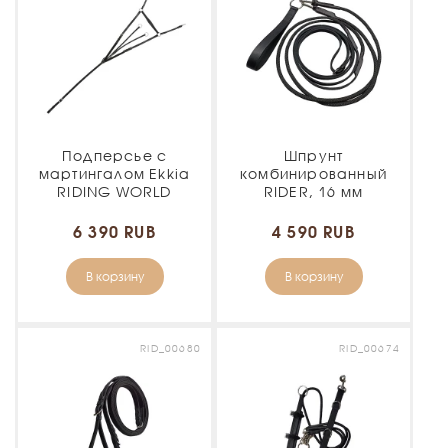
Подперсье с
Шпрунт
мартингалом Ekkia
комбинированный
RIDING WORLD
RIDER, 16 мм
6 390 RUB
4 590 RUB
В корзину
В корзину
RID_00680
RID_00674