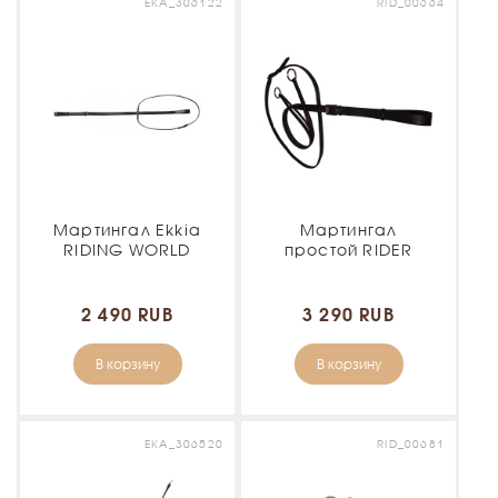
EKA_306122
RID_00664
Мартингал Ekkia
Мартингал
RIDING WORLD
простой RIDER
2 490 RUB
3 290 RUB
В корзину
В корзину
EKA_306520
RID_00681