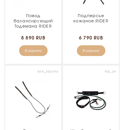
Повод
Подперсье
балансирующий
кожаное RIDER
Тодемана RIDER
8 890 RUB
6 790 RUB
В корзину
В корзину
EKA_306394
RID_SH