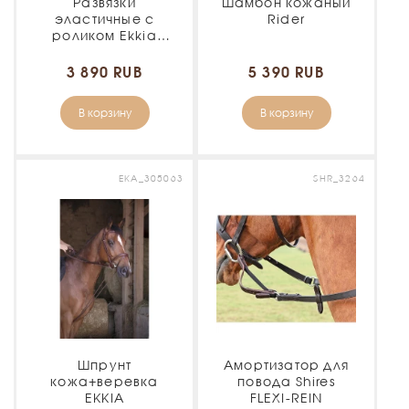
Развязки
Шамбон кожаный
эластичные с
Rider
роликом Ekkia
NORTON PRO
3 890 RUB
5 390 RUB
В корзину
В корзину
EKA_305063
SHR_3264
Шпрунт
Амортизатор для
кожа+веревка
повода Shires
EKKIA
FLEXI-REIN