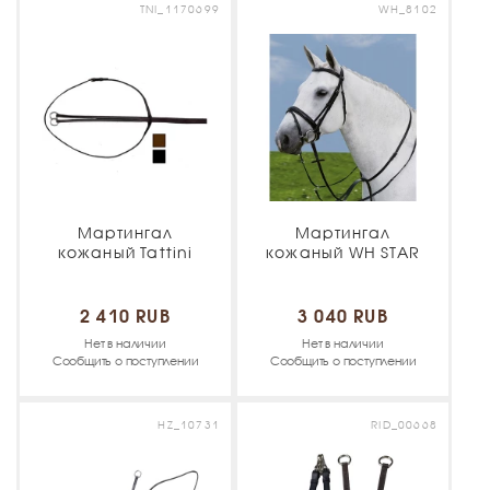
TNI_1170699
WH_8102
Мартингал
Мартингал
кожаный Tattini
кожаный WH STAR
2 410 RUB
3 040 RUB
Нет в наличии
Нет в наличии
Сообщить о поступлении
Сообщить о поступлении
HZ_10731
RID_00668