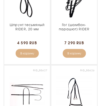
Шпрунт тесьмяный
Гог (шамбон-
RIDER, 20 мм
парашют) RIDER
4 590 RUB
7 290 RUB
В корзину
В корзину
RID_00627
RID_00626