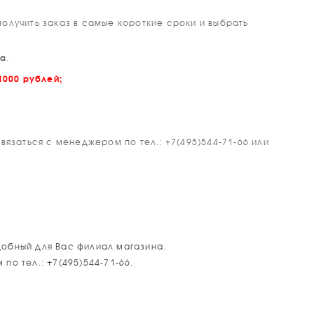
олучить заказ в самые короткие сроки и выбрать
са
.
1000 рублей;
язаться с менеджером по тел.: +7(495)544-71-66 или
добный для Вас филиал магазина.
о тел.: +7(495)544-71-66.