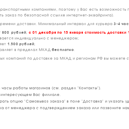
ранспортными компаниями, поэтому у Вас есть возможность п
ть заказ по безопасной ссылке интертнет-эквайринга).
ремени доставки. Минимальный интервал для курьера
3-4 ча
т
800 рублей
;
с 01 декабря по 15 января стоимость доставки 
вается индивидуально с менеджером;
ляет
1.500 рублей
;
авляет в пределах МКАД
бесплатно
.
ых компаний по доставке за МКАД и регионам РФ вы можете св
сы работы магазинов (см. раздел "Контакты").
в интересующем Вас филиале.
ать опцию "Самовывоз заказа" в поле "Доставка" и указать у
 от менеджера с подтверждением заказа или позвоните нам п