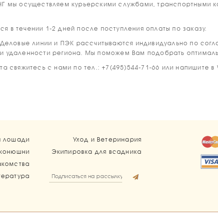
 мы осуществляем курьерскими службами, транспортными ко
я в течении 1-2 дней после поступления оплаты по заказу.
К Деловые линии и ПЭК рассчитываются индивидуально по сог
 и удаленности региона. Мы поможем Вам подобрать оптимал
а свяжитесь с нами по тел.: +7(495)544-71-66 или напишите в
я лошади
Уход и Ветеринария
 конюшни
Экипировка для всадника
акомства
тература