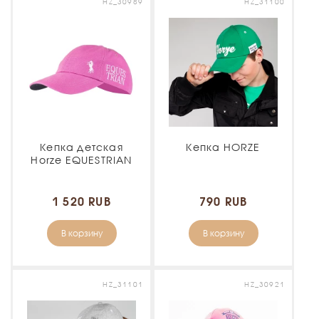
HZ_30989
HZ_31100
Кепка детская
Кепка HORZE
Horze EQUESTRIAN
1 520 RUB
790 RUB
В корзину
В корзину
HZ_31101
HZ_30921