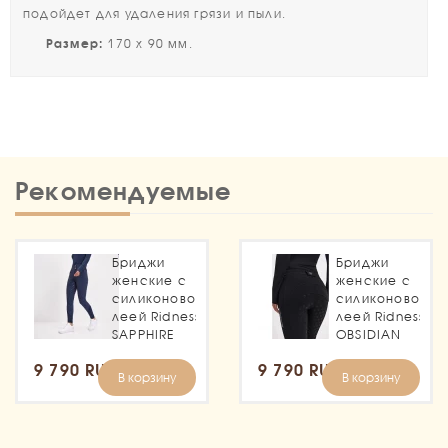
подойдет для удаления грязи и пыли.
Размер:
170 х 90 мм.
Рекомендуемые
Бриджи
Бриджи
женские с
женские с
силиконовой
силиконовой
леей Ridness
леей Ridness
SAPPHIRE
OBSIDIAN
9 790 RUB
9 790 RUB
В корзину
В корзину