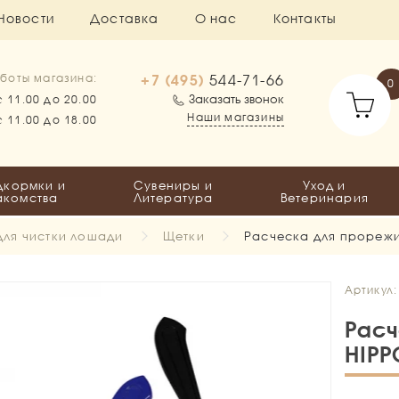
Новости
Доставка
О нас
Контакты
+7 (495)
544-71-66
боты магазина:
0
Заказать звонок
с 11.00 до 20.00
Наши магазины
с 11.00 до 18.00
дкормки и
Сувениры и
Уход и
акомства
Литература
Ветеринария
для чистки лошади
Щетки
Расческа для прореж
Артикул:
Расч
HIP