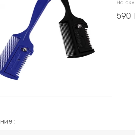
На скл
590
ние: