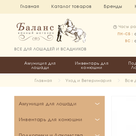
Главная
Каталог товаров
Бренды
Часы ра
ПН-СБ :
ВС :
ВСЕ ДЛЯ ЛОШАДЕЙ И ВСАДНИКОВ
Амуниция для
Инвентарь для
По
лошади
конюшни
Л
Главная
Уход и Ветеринария
Все 
Амуниция для лошади
Бинты и Ватники
Инвентарь для конюшни
Вальтрапы
Бинты
Кронштейны и держатели
Подкормки и Лакомства
Все для пони
Ватники
Выездковые