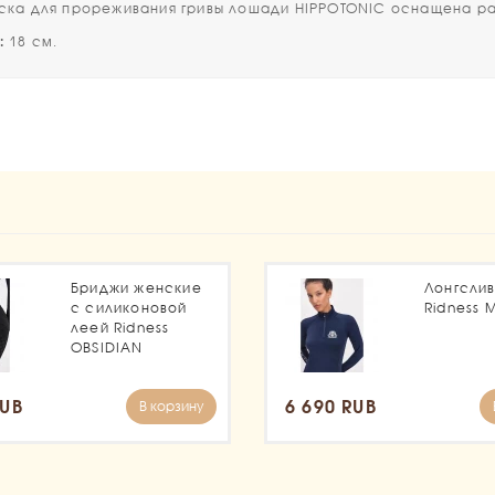
 для прореживания гривы лошади HIPPOTONIC оснащена ра
:
18 см.
1
Бриджи женские
Лонгсли
с силиконовой
Ridness 
леей Ridness
OBSIDIAN
RUB
6 690 RUB
В корзину