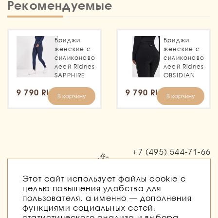
Рекомендуемые
Бриджи
Бриджи
женские с
женские с
силиконовой
силиконовой
леей Ridness
леей Ridness
SAPPHIRE
OBSIDIAN
9 790 RUB
9 790 RUB
В корзину
В корзину
+7 (495)
544-71-66
Заказать звонок
Этот сайт использует файлы cookie с
целью повышения удобства для
пользователя, а именно — дополнения
функциями социальных сетей,
статистического анализа и выбора