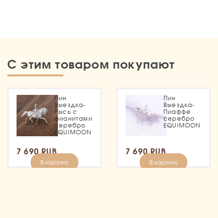
С этим товаром покупают
Пин
Пин
Выездка-
Выездка-
Рысь с
Пиаффе
фианитами
серебро
серебро
EQUIMOON
EQUIMOON
7 690 RUB
7 690 RUB
В корзину
В корзину