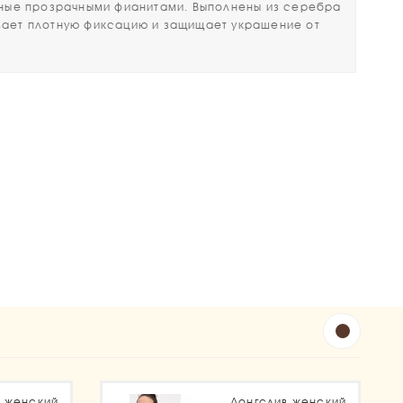
ные прозрачными фианитами. Выполнены из серебра
вает плотную фиксацию и защищает украшение от
в женский
Лонгслив женский