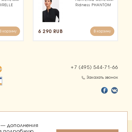
MIRELLE
Ridness PHANTOM
6 290 RUB
В корзину
В корзину
+7 (495)
544-71-66
Заказать звонок
о — дополнения
ылок
ее подробную