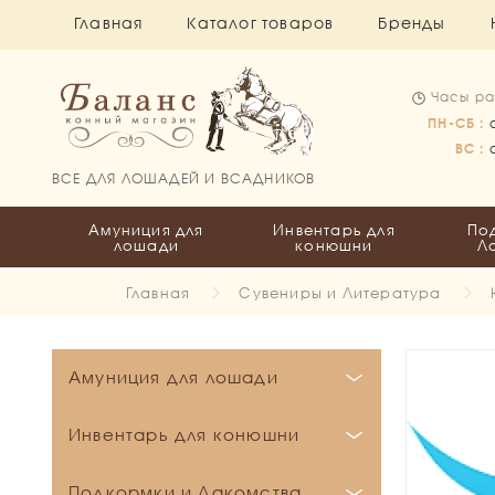
Главная
Каталог товаров
Бренды
Часы ра
ПН-СБ :
ВС :
ВСЕ ДЛЯ ЛОШАДЕЙ И ВСАДНИКОВ
Амуниция для
Инвентарь для
По
лошади
конюшни
Л
Главная
Сувениры и Литература
Амуниция для лошади
Бинты и Ватники
Инвентарь для конюшни
Вальтрапы
Бинты
Кронштейны и держатели
Подкормки и Лакомства
Все для пони
Ватники
Выездковые