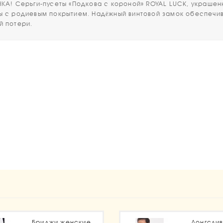
 Серьги-пусеты «Подкова с короной» ROYAL LUCK, украшен
ы с родиевым покрытием. Надёжный винтовой замок обеспечи
й потери.
1
Бриджи женские
Лонгсли