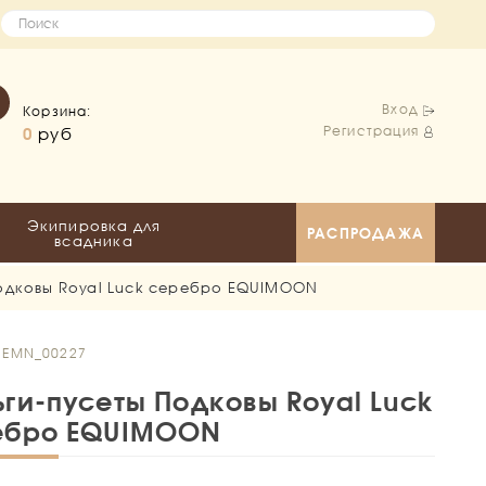
Вход
Корзина:
Регистрация
0
руб
Экипировка для
РАСПРОДАЖА
всадника
одковы Royal Luck серебро EQUIMOON
: EMN_00227
ги-пусеты Подковы Royal Luck
ебро EQUIMOON