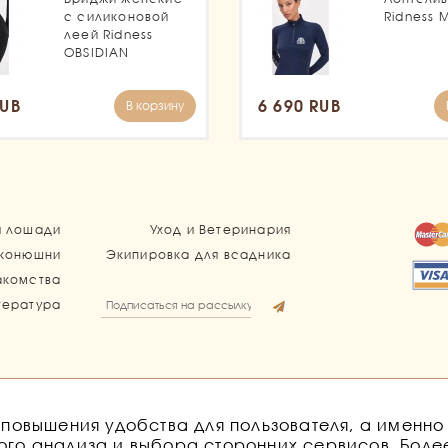
с силиконовой
Ridness 
леей Ridness
OBSIDIAN
RUB
6 690 RUB
В корзину
я лошади
Уход и Ветеринария
 конюшни
Экипировка для всадника
акомства
тература
 повышения удобства для пользователя, а именн
обработку персональных данных
Согласие на получение расс
кого анализа и выбора сторонних сервисов. Бол