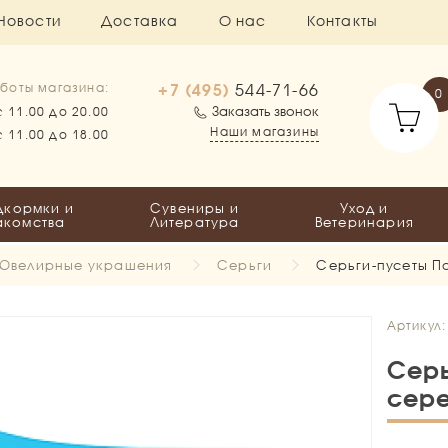
Новости
Доставка
О нас
Контакты
+7 (495)
544-71-66
боты магазина:
0
Заказать звонок
с 11.00 до 20.00
Наши магазины
с 11.00 до 18.00
дкормки и
Сувениры и
Уход и
акомства
Литература
Ветеринария
Ювелирные украшения
Серьги
Серьги-пусеты П
Артикул
Серь
сер