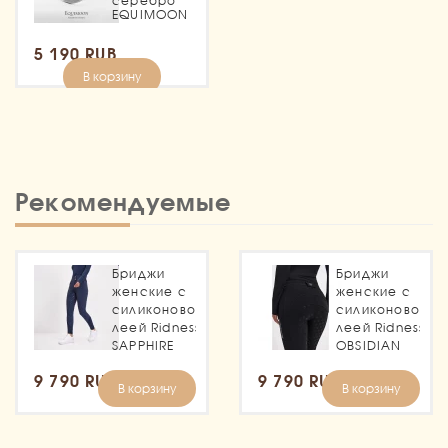
серебро
EQUIMOON
5 190 RUB
В корзину
Рекомендуемые
Бриджи
Бриджи
женские с
женские с
силиконовой
силиконовой
леей Ridness
леей Ridness
SAPPHIRE
OBSIDIAN
9 790 RUB
9 790 RUB
В корзину
В корзину