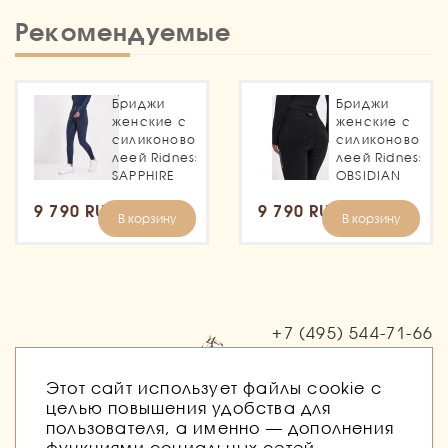
Рекомендуемые
Бриджи
Бриджи
женские с
женские с
силиконовой
силиконовой
леей Ridness
леей Ridness
SAPPHIRE
OBSIDIAN
9 790 RUB
9 790 RUB
В корзину
В корзину
+7 (495)
544-71-66
Заказать звонок
Этот сайт использует файлы cookie с
целью повышения удобства для
пользователя, а именно — дополнения
функциями социальных сетей,