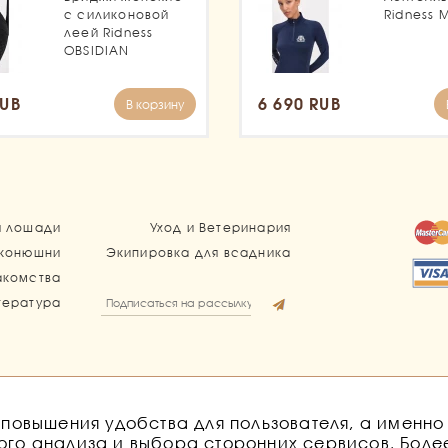
с силиконовой
Ridness 
леей Ridness
OBSIDIAN
RUB
6 690 RUB
В корзину
я лошади
Уход и Ветеринария
 конюшни
Экипировка для всадника
акомства
тература
 повышения удобства для пользователя, а именн
обработку персональных данных
Согласие на получение расс
кого анализа и выбора сторонних сервисов. Бол