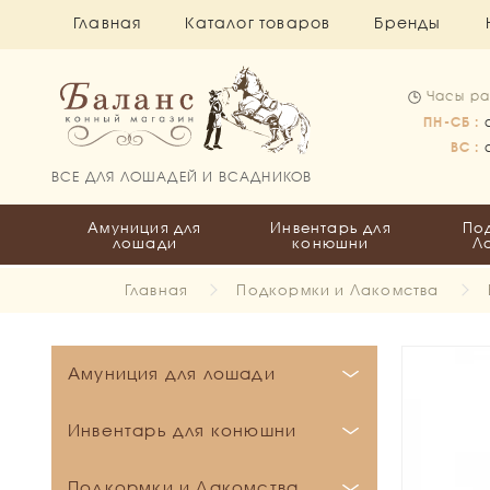
Главная
Каталог товаров
Бренды
Часы ра
ПН-СБ :
ВС :
ВСЕ ДЛЯ ЛОШАДЕЙ И ВСАДНИКОВ
Амуниция для
Инвентарь для
По
лошади
конюшни
Л
Главная
Подкормки и Лакомства
Амуниция для лошади
Бинты и Ватники
Инвентарь для конюшни
Вальтрапы
Бинты
Кронштейны и держатели
Подкормки и Лакомства
Все для пони
Ватники
Выездковые