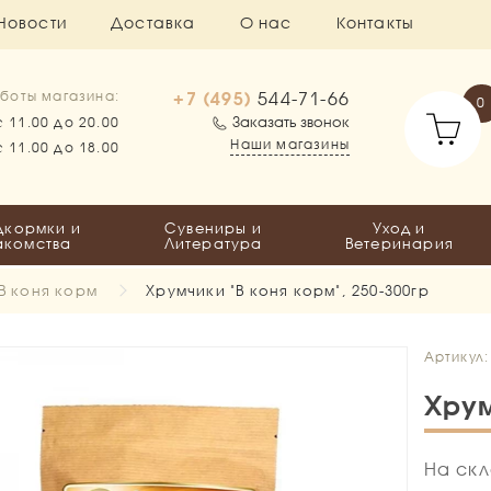
Новости
Доставка
О нас
Контакты
+7 (495)
544-71-66
боты магазина:
0
Заказать звонок
с 11.00 до 20.00
Наши магазины
с 11.00 до 18.00
дкормки и
Сувениры и
Уход и
акомства
Литература
Ветеринария
В коня корм
Хрумчики "В коня корм", 250-300гр
Артикул:
Хрум
На скл