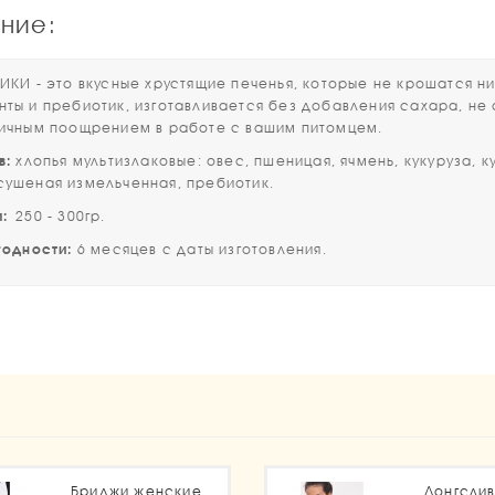
ние:
 - это вкусные хрустящие печенья, которые не крошатся ни 
нты и пребиотик, изготавливается без добавления сахара, не
личным поощрением в работе с вашим питомцем.
в:
хлопья мультизлаковые: овес, пшеницая, ячмень, кукуруза, 
сушеная измельченная, пребиотик.
м:
250 - 300гр.
одности:
6 месяцев с даты изготовления.
1
Бриджи женские
Лонгсли