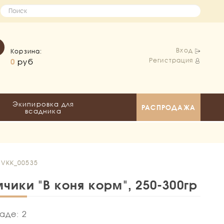
Вход
Корзина:
Регистрация
0
руб
Экипировка для
РАСПРОДАЖА
всадника
 VKK_00535
чики "В коня корм", 250-300гр
аде: 2