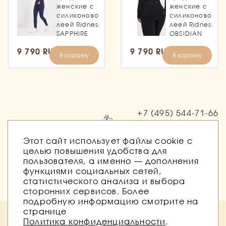
женские с
женские с
силиконовой
силиконовой
леей Ridness
леей Ridness
SAPPHIRE
OBSIDIAN
9 790 RUB
9 790 RUB
В корзину
В корзину
+7 (495)
544-71-66
Заказать звонок
Этот сайт использует файлы cookie с
целью повышения удобства для
пользователя, а именно — дополнения
функциями социальных сетей,
статистического анализа и выбора
сторонних сервисов. Более
подробную информацию смотрите на
странице
Политика безопасности
Публичная оферта
Политика конфиденциальности
.
Согласие на обработку персональных данных