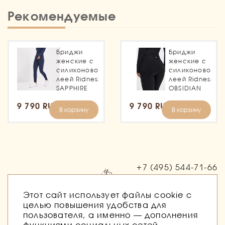
Рекомендуемые
Бриджи
Бриджи
женские с
женские с
силиконовой
силиконовой
леей Ridness
леей Ridness
SAPPHIRE
OBSIDIAN
9 790 RUB
9 790 RUB
В корзину
В корзину
+7 (495)
544-71-66
Заказать звонок
Этот сайт использует файлы cookie с
целью повышения удобства для
пользователя, а именно — дополнения
функциями социальных сетей,