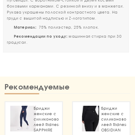
пуговицах. С воротником-стойкой и двумя косыми
боковыми карманами. С резинкой внизу и в манжетах.
Рукава украшены полоской контрастного цвета. На
груди с вышитой надписью и Z-логотипом.
Материал:
75% полиэстер, 25% хлопок.
Рекомендации по уходу:
машинная стирка при 30
градусах.
Рекомендуемые
Бриджи
Бриджи
женские с
женские с
силиконовой
силиконовой
леей Ridness
леей Ridness
SAPPHIRE
OBSIDIAN