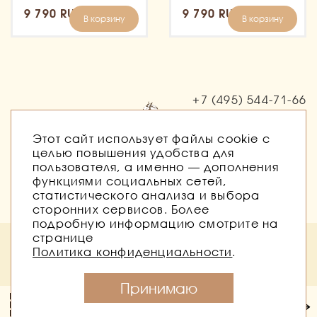
9 790 RUB
9 790 RUB
В корзину
В корзину
+7 (495)
544-71-66
Заказать звонок
Этот сайт использует файлы cookie с
целью повышения удобства для
пользователя, а именно — дополнения
функциями социальных сетей,
статистического анализа и выбора
сторонних сервисов. Более
подробную информацию смотрите на
странице
Политика безопасности
Публичная оферта
Политика конфиденциальности
.
Согласие на обработку персональных данных
Согласие на получение рассылок
Принимаю
Конный магазин Баланс © 2026