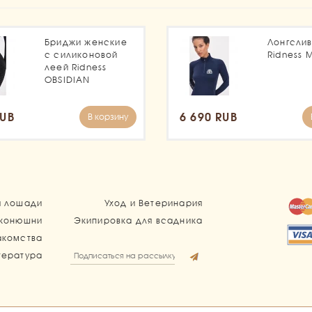
Бриджи женские
Лонгсли
с силиконовой
Ridness 
леей Ridness
OBSIDIAN
RUB
6 690 RUB
В корзину
я лошади
Уход и Ветеринария
 конюшни
Экипировка для всадника
акомства
тература