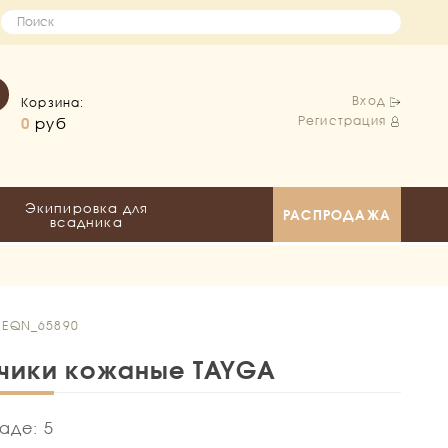
Вход
Корзина:
Регистрация
0
руб
Экипировка для
РАСПРОДАЖА
всадника
: EQN_65890
чики кожаные TAYGA
аде: 5