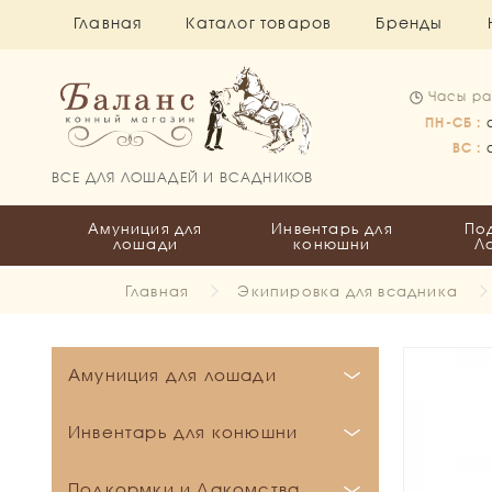
Главная
Каталог товаров
Бренды
Часы ра
ПН-СБ :
ВС :
ВСЕ ДЛЯ ЛОШАДЕЙ И ВСАДНИКОВ
Амуниция для
Инвентарь для
По
лошади
конюшни
Л
Главная
Экипировка для всадника
Амуниция для лошади
Бинты и Ватники
Инвентарь для конюшни
Вальтрапы
Бинты
Кронштейны и держатели
Подкормки и Лакомства
Все для пони
Ватники
Выездковые