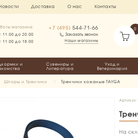
Новости
Доставка
О нас
Контакты
+7 (495)
544-71-66
боты магазина:
0
Заказать звонок
с 11.00 до 20.00
Наши магазины
с 11.00 до 18.00
дкормки и
Сувениры и
Уход и
акомства
Литература
Ветеринария
Шпоры и Тренчики
Тренчики кожаные TAYGA
Артикул
Трен
На скл