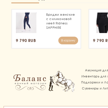
Бриджи женские
с силиконовой
леей Ridness
SAPPHIRE
9 790 RUB
9 790 
В корзину
Амуниция дл
Инвентарь для
Подкормки и Л
Сувениры и Ли