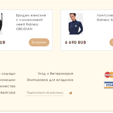
Бриджи женские
Лонгсли
с силиконовой
Ridness 
леей Ridness
OBSIDIAN
RUB
6 690 RUB
В корзину
я лошади
Уход и Ветеринария
 конюшни
Экипировка для всадника
акомства
тература