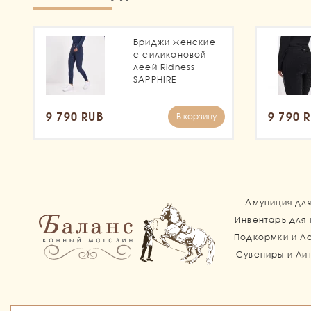
Бриджи женские
с силиконовой
леей Ridness
SAPPHIRE
9 790 RUB
9 790 
В корзину
Амуниция дл
Инвентарь для
Подкормки и Л
Сувениры и Ли