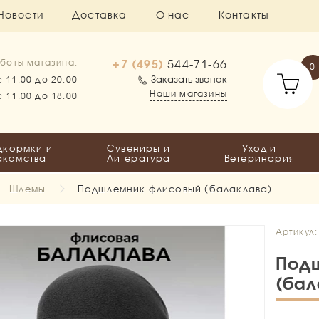
Новости
Доставка
О нас
Контакты
+7 (495)
544-71-66
боты магазина:
0
Заказать звонок
с 11.00 до 20.00
Наши магазины
с 11.00 до 18.00
дкормки и
Сувениры и
Уход и
акомства
Литература
Ветеринария
Шлемы
Подшлемник флисовый (балаклава)
Артикул
Под
(бал