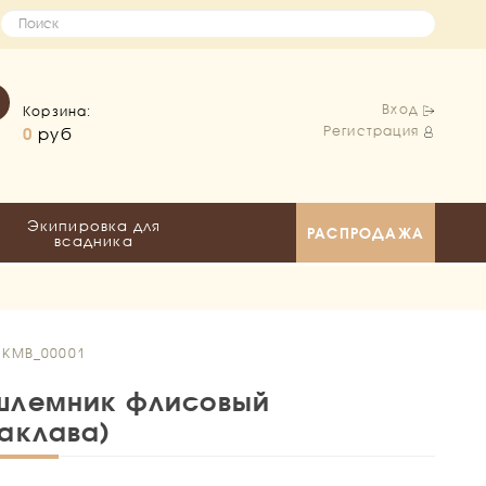
Вход
Корзина:
Регистрация
0
руб
Экипировка для
РАСПРОДАЖА
всадника
: KMB_00001
шлемник флисовый
аклава)