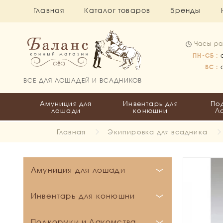
Главная
Каталог товаров
Бренды
Часы ра
ПН-СБ :
ВС :
ВСЕ ДЛЯ ЛОШАДЕЙ И ВСАДНИКОВ
Амуниция для
Инвентарь для
По
лошади
конюшни
Л
Главная
Экипировка для всадника
Амуниция для лошади
Бинты и Ватники
Инвентарь для конюшни
Вальтрапы
Бинты
Кронштейны и держатели
Подкормки и Лакомства
Все для пони
Ватники
Выездковые