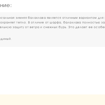
ние:
льная зимняя балаклава является отличным вариантом для за
охраняет тепло. В отличие от шарфа, балаклава полностью зак
ельную защиту от ветра и снежных бурь. Это делает ее особ
единый.
1