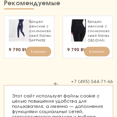
Рекомендуемые
Бриджи
Бриджи
женские с
женские с
силиконовой
силиконовой
леей Ridness
леей Ridness
SAPPHIRE
OBSIDIAN
9 790 RUB
9 790 RUB
В корзину
В корзину
+7 (495)
544-71-66
Заказать звонок
Этот сайт использует файлы cookie с
целью повышения удобства для
пользователя, а именно — дополнения
функциями социальных сетей,
статистического анализа и выбора