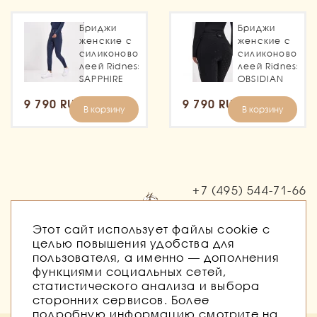
Бриджи
Бриджи
женские с
женские с
силиконовой
силиконовой
леей Ridness
леей Ridness
SAPPHIRE
OBSIDIAN
9 790 RUB
9 790 RUB
В корзину
В корзину
+7 (495)
544-71-66
Заказать звонок
Этот сайт использует файлы cookie с
целью повышения удобства для
пользователя, а именно — дополнения
функциями социальных сетей,
статистического анализа и выбора
сторонних сервисов. Более
подробную информацию смотрите на