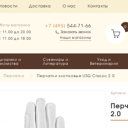
Новости
Доставка
О нас
Контакты
+7 (495)
544-71-66
боты магазина:
0
Заказать звонок
с 11.00 до 20.00
Наши магазины
с 11.00 до 18.00
дкормки и
Сувениры и
Уход и
акомства
Литература
Ветеринария
Перчатки
Перчатки хлопковые USG Classic 2.0
Артикул
Перч
2.0