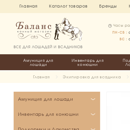
Главная
Каталог товаров
Бренды
Часы ра
ПН-СБ :
ВС :
ВСЕ ДЛЯ ЛОШАДЕЙ И ВСАДНИКОВ
Амуниция для
Инвентарь для
По
лошади
конюшни
Л
Главная
Экипировка для всадника
Амуниция для лошади
Бинты и Ватники
Инвентарь для конюшни
Вальтрапы
Бинты
Кронштейны и держатели
Подкормки и Лакомства
Все для пони
Ватники
Выездковые