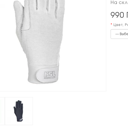
На скл
990
Цвет, 