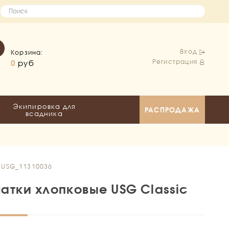
Вход
Корзина:
Регистрация
0
руб
Экипировка для
РАСПРОДАЖА
всадника
: USG_11310036
атки хлопковые USG Classic