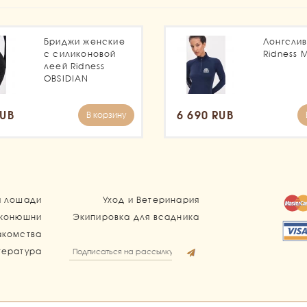
Бриджи женские
Лонгсли
с силиконовой
Ridness 
леей Ridness
OBSIDIAN
RUB
6 690 RUB
В корзину
я лошади
Уход и Ветеринария
 конюшни
Экипировка для всадника
акомства
тература