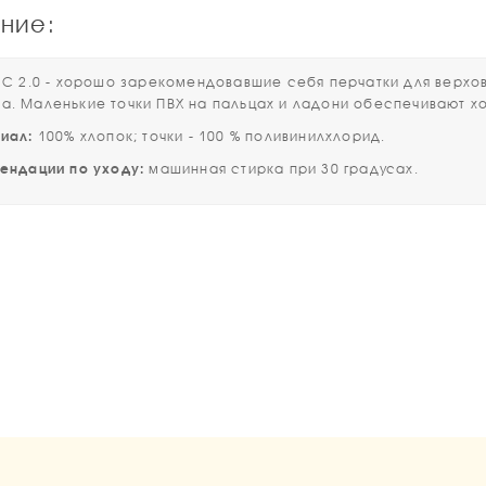
ние:
2.0 - хорошо зарекомендовавшие себя перчатки для верхово
а. Маленькие точки ПВХ на пальцах и ладони обеспечивают х
иал:
100% хлопок; точки - 100 % поливинилхлорид.
дации по уходу:
машинная стирка при 30 градусах.
1