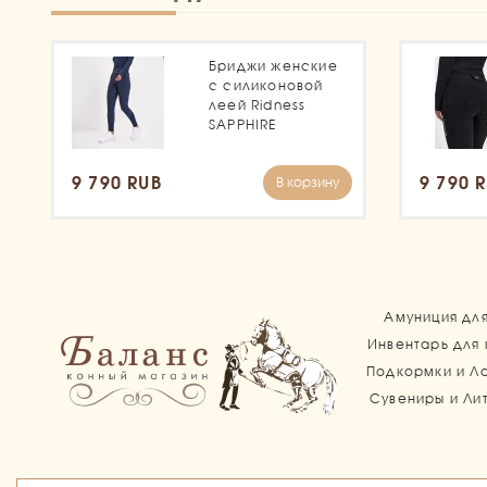
Бриджи женские
с силиконовой
леей Ridness
SAPPHIRE
9 790 RUB
9 790 
В корзину
Амуниция дл
Инвентарь для
Подкормки и Л
Сувениры и Ли