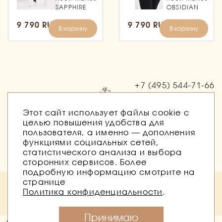
SAPPHIRE
OBSIDIAN
9 790 RUB
9 790 RUB
В корзину
В корзину
+7 (495)
544-71-66
Заказать звонок
Этот сайт использует файлы cookie с
целью повышения удобства для
пользователя, а именно — дополнения
функциями социальных сетей,
статистического анализа и выбора
сторонних сервисов. Более
подробную информацию смотрите на
странице
Политика безопасности
Публичная оферта
Политика конфиденциальности
.
Согласие на обработку персональных данных
Согласие на получение рассылок
Принимаю