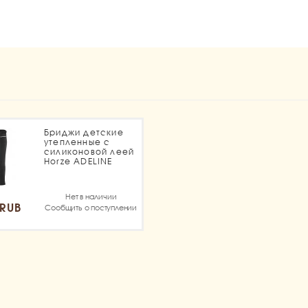
1
Бриджи детские
утепленные с
силиконовой леей
Horze ADELINE
Нет в наличии
 RUB
Сообщить о поступлении
1