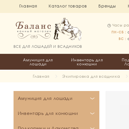
Главная
Каталог товаров
Бренды
Часы ра
ПН-СБ :
ВС :
ВСЕ ДЛЯ ЛОШАДЕЙ И ВСАДНИКОВ
Амуниция для
Инвентарь для
По
лошади
конюшни
Л
Главная
Экипировка для всадника
Амуниция для лошади
Бинты и Ватники
Инвентарь для конюшни
Вальтрапы
Бинты
Кронштейны и держатели
Подкормки и Лакомства
Все для пони
Ватники
Выездковые