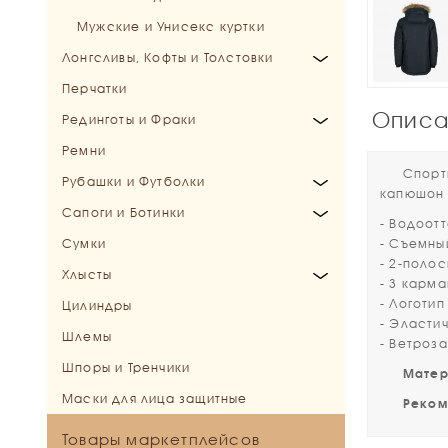
Ушки
ПолуПопоны
Седелки (Гурты)
Стремена
Выводные уздечки
Кулоны (без цепи)
Мужские и Унисекс куртки
Троки
Тренинговые системы
Прочее
Трензельные оголовья (Уздечки)
Пины (Броши)
Лонгсливы, Кофты и Толстовки
Мундштучные оголовья
Подвески
Перчатки
Детские кофты
Безтрензельные оголовья
Серьги
Описа
Рединготы и Фраки
Женские кофты
Аксессуары для уздечек
Ремни
Мужские и Унисекс кофты
Рединготы
Спортивн
Рубашки и Футболки
Фраки
капюшон 
Сапоги и Ботинки
Детские рубашки
- Водоот
Сумки
Женские рубашки
Сапоги
- Съемны
- 2-поло
Хлысты
Мужские и Унисекс рубашки
Ботинки
- 3 карм
- Логотип
Цилиндры
Выездковые хлысты
- Эласти
Шлемы
Конкурные хлысты
- Ветроз
Шпоры и Тренчики
Матери
Маски для лица защитные
Рекомен
Товары маркетплейсов