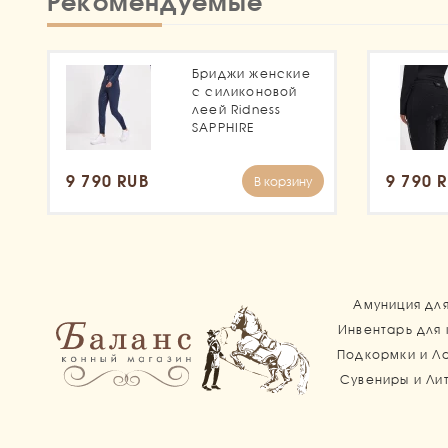
Рекомендуемые
Бриджи женские
с силиконовой
леей Ridness
SAPPHIRE
9 790 RUB
9 790 
В корзину
Амуниция дл
Инвентарь для
Подкормки и Л
Сувениры и Ли