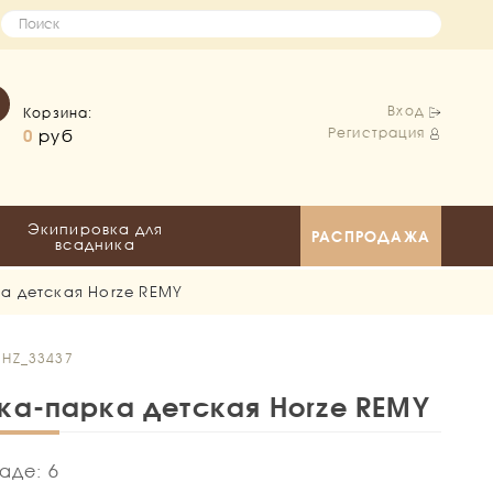
Вход
Корзина:
Регистрация
0
руб
Экипировка для
РАСПРОДАЖА
всадника
а детская Horze REMY
 HZ_33437
ка-парка детская Horze REMY
аде: 6