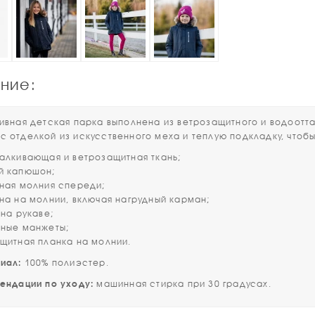
ние:
ая детская парка выполнена из ветрозащитного и водоотта
с отделкой из искусственного меха и теплую подкладку, чтоб
талкивающая и ветрозащитная ткань;
й капюшон;
сная молния спереди;
ана на молнии, включая нагрудный карман;
 на рукаве;
чные манжеты;
ащитная планка на молнии.
ал:
100% полиэстер.
дации по уходу:
машинная стирка при 30 градусах.