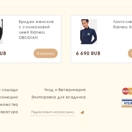
Бриджи женские
Лонгсли
с силиконовой
Ridness 
леей Ridness
OBSIDIAN
RUB
6 690 RUB
В корзину
я лошади
Уход и Ветеринария
 конюшни
Экипировка для всадника
акомства
тература