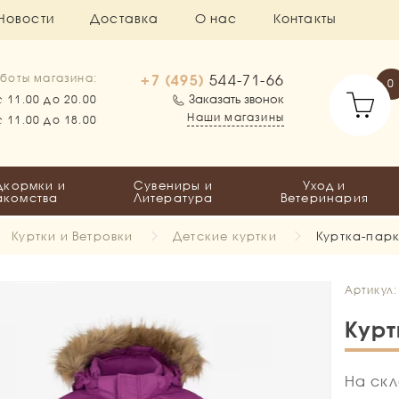
Новости
Доставка
О нас
Контакты
+7 (495)
544-71-66
боты магазина:
0
Заказать звонок
с 11.00 до 20.00
Наши магазины
с 11.00 до 18.00
дкормки и
Сувениры и
Уход и
акомства
Литература
Ветеринария
Куртки и Ветровки
Детские куртки
Куртка-парк
Артикул:
Курт
На скл