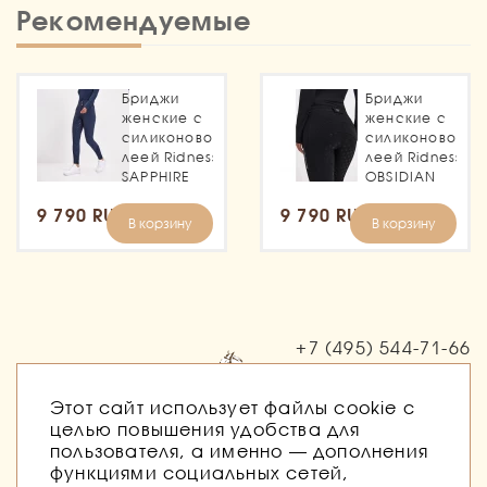
Рекомендуемые
Бриджи
Бриджи
женские с
женские с
силиконовой
силиконовой
леей Ridness
леей Ridness
SAPPHIRE
OBSIDIAN
9 790 RUB
9 790 RUB
В корзину
В корзину
+7 (495)
544-71-66
Заказать звонок
Этот сайт использует файлы cookie с
целью повышения удобства для
пользователя, а именно — дополнения
функциями социальных сетей,