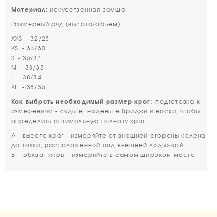
Материал:
искусственная замша.
Размерный ряд (высота/объем):
XXS - 32/28
XS - 36/30
S - 36/31
M - 38/33
L - 38/34
XL - 38/36
Как выбрать необходимый размер краг:
п
одготовка к
измерениям - с
ядьте, наденьте бриджи и носки, чтобы
определить оптимальную полноту краг.
А - высота краг - измеряйте от внешней стороны колена
до точки, расположенной под внешней лодыжкой.
Б - обхват икры - измеряйте в самом широком месте.