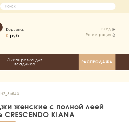
Вход
Корзина:
Регистрация
0
руб
Экипировка для
РАСПРОДАЖА
всадника
A
 HZ_36543
жи женские с полной леей
e CRESCENDO KIANA