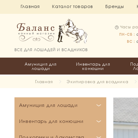
Главная
Каталог товаров
Бренды
Часы ра
ПН-СБ :
ВС :
ВСЕ ДЛЯ ЛОШАДЕЙ И ВСАДНИКОВ
Амуниция для
Инвентарь для
По
лошади
конюшни
Л
Главная
Экипировка для всадника
Амуниция для лошади
Бинты и Ватники
Инвентарь для конюшни
Вальтрапы
Бинты
Кронштейны и держатели
Подкормки и Лакомства
Все для пони
Ватники
Выездковые