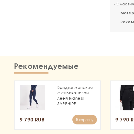
- Эластич
Матер
Рекоме
Рекомендуемые
Бриджи женские
с силиконовой
леей Ridness
SAPPHIRE
9 790 RUB
9 790 
В корзину