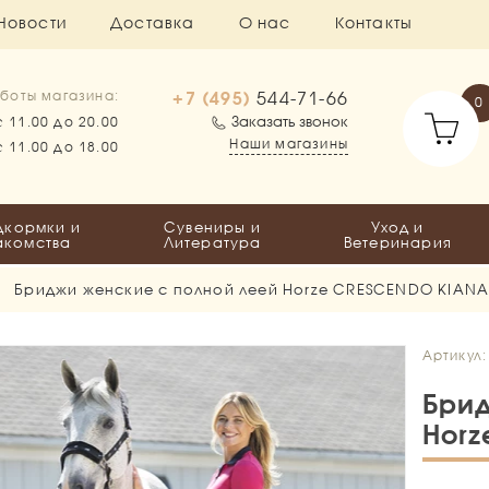
Новости
Доставка
О нас
Контакты
+7 (495)
544-71-66
боты магазина:
0
Заказать звонок
с 11.00 до 20.00
Наши магазины
с 11.00 до 18.00
дкормки и
Сувениры и
Уход и
акомства
Литература
Ветеринария
Бриджи женские с полной леей Horze CRESCENDO KIAN
Артикул:
Брид
Horz