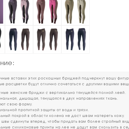
ние:
е вставки этих роскошных бриджей подчеркнут вашу фигуру
ые расцветки будут отлично сочетаться с другими вашими ве
сные женские бриджи с вертикально тянущейся полной леей.
ональная, дышащая, тянущаяся в двух направлениях ткань.
яют свою форму.
иальной пропиткой защиты от воды и грязи.
льный покрой в области колена не даст швам натереть кожу.
е швы сдвинуты вперед, чтобы придать вам более стройный вид
льные силиконовые принты на лее не дадут вам скользить в се