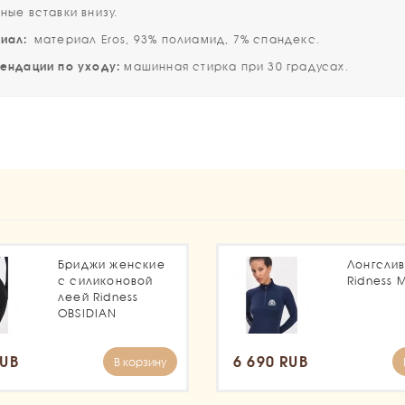
ные вставки внизу.
иал:
материал Eros, 93% полиамид, 7% спандекс.
ндации по уходу:
машинная стирка при 30 градусах.
1
Бриджи женские
Лонгсли
с силиконовой
Ridness 
леей Ridness
OBSIDIAN
RUB
6 690 RUB
В корзину