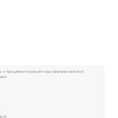
 и продемонстрируют ваш прекрасный вкус.
щами.
.
дле.