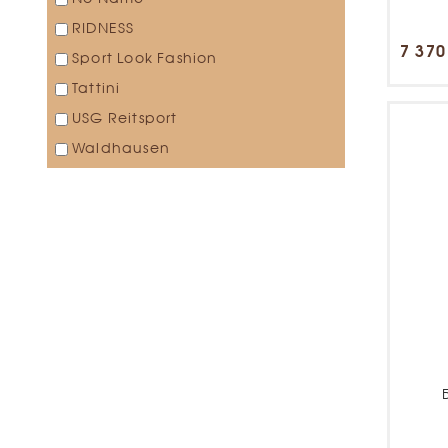
RIDNESS
7 370
Sport Look Fashion
Tattini
USG Reitsport
Waldhausen