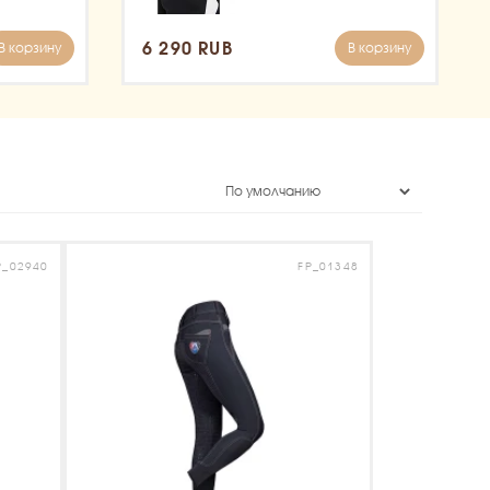
6 290 RUB
В корзину
В корзину
P_02940
FP_01348