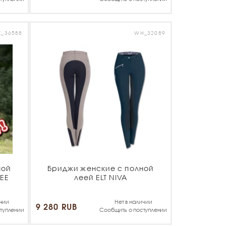
Z_36588
WH_32089
ной
Бриджи женские с полной
REE
леей ELT NIVA
ичии
Нет в наличии
9 280 RUB
туплении
Сообщить о поступлении