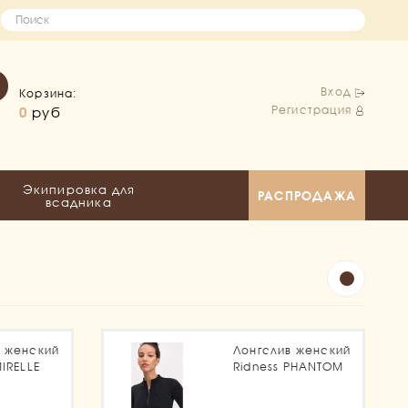
Вход
Корзина:
Регистрация
0
руб
Экипировка для
РАСПРОДАЖА
всадника
в женский
Лонгслив женский
MIRELLE
Ridness PHANTOM