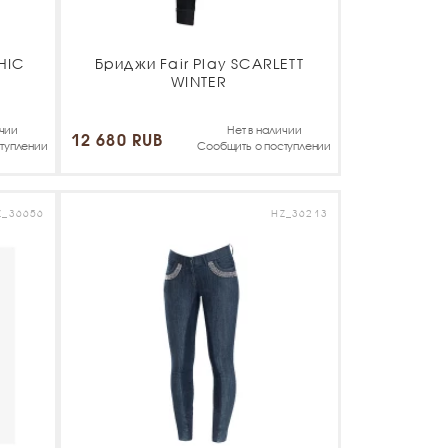
HIC
Бриджи Fair Play SCARLETT
WINTER
ичии
Нет в наличии
12 680 RUB
туплении
Сообщить о поступлении
Z_36656
HZ_36213