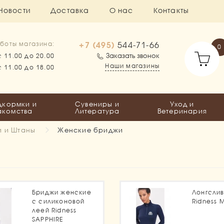
Новости
Доставка
О нас
Контакты
+7 (495)
544-71-66
боты магазина:
0
Заказать звонок
с 11.00 до 20.00
Наши магазины
с 11.00 до 18.00
дкормки и
Сувениры и
Уход и
акомства
Литература
Ветеринария
 и Штаны
Женские бриджи
1
Бриджи женские
Лонгсли
с силиконовой
Ridness 
леей Ridness
SAPPHIRE