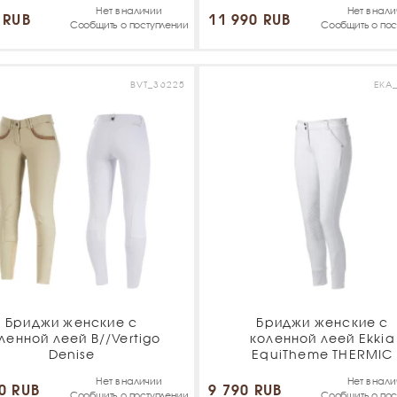
Нет в наличии
Нет в нал
 RUB
11 990 RUB
Сообщить о поступлении
Сообщить о пос
BVT_36225
EKA
Бриджи женские с
Бриджи женские с
ленной леей B//Vertigo
коленной леей Ekkia
Denise
EquiTheme THERMIC
Нет в наличии
Нет в нал
0 RUB
9 790 RUB
Сообщить о поступлении
Сообщить о пос