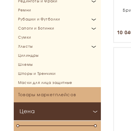
Рединготы и Фраки
Мужские и Унисекс куртки
Женские кофты
Бр
Ремни
Мужские и Унисекс кофты
Рединготы
Рубашки и Футболки
Фраки
Сапоги и Ботинки
Детские рубашки
10 04
Сумки
Женские рубашки
Сапоги
Хлысты
Мужские и Унисекс рубашки
Ботинки
Цилиндры
Выездковые хлысты
Шлемы
Конкурные хлысты
Шпоры и Тренчики
Маски для лица защитные
Товары маркетплейсов
Цена