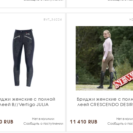
BVT_36224
H
иджи женские с полной
Бриджи женские с пол
леей B//Vertigo JULIA
леей CRESCENDO DESI
Нет в наличии
Нет в нал
0 RUB
11 410 RUB
Сообщить о поступлении
Сообщить о пос