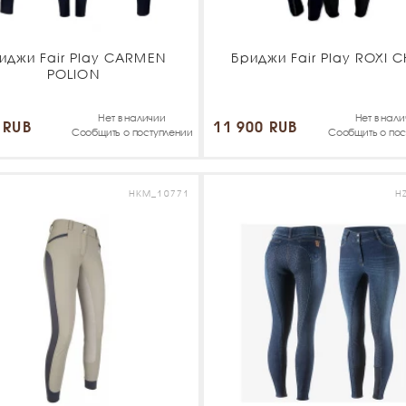
иджи Fair Play CARMEN
Бриджи Fair Play ROXI C
POLION
Нет в наличии
Нет в нал
 RUB
11 900 RUB
Сообщить о поступлении
Сообщить о пос
HKM_10771
H