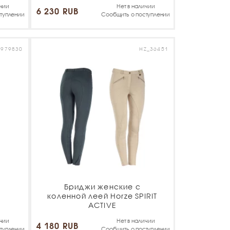
ичии
Нет в наличии
6 230 RUB
туплении
Сообщить о поступлении
_979830
HZ_36451
Бриджи женские с
коленной леей Horze SPIRIT
ACTIVE
ичии
Нет в наличии
4 180 RUB
туплении
Сообщить о поступлении