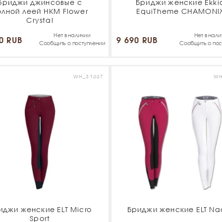
Бриджи джинсовые с
Бриджи женские Ekki
олной леей HKM Flower
EquiTheme CHAMONI
Crystal
Нет в наличии
Нет в нал
0 RUB
9 690 RUB
Сообщить о поступлении
Сообщить о пос
WH_31667
WH
иджи женские ELT Micro
Бриджи женские ELT Na
Sport