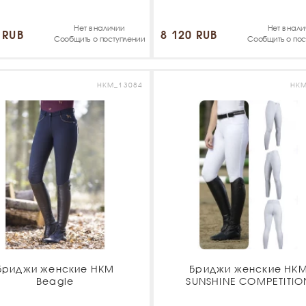
Нет в наличии
Нет в нал
 RUB
8 120 RUB
Сообщить о поступлении
Сообщить о пос
HKM_13084
HKM
Бриджи женские HKM
Бриджи женские HK
Beagle
SUNSHINE COMPETITIO