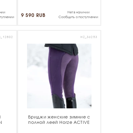
ичии
Нет в наличии
9 590 RUB
туплении
Сообщить о поступлении
_12802
HZ_36253
M
Бриджи женские зимние с
N
полной леей Horze ACTIVE