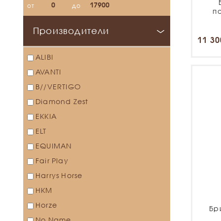
от
до
п
Производители
11 30
ALIBI
AVANTI
B//VERTIGO
Diamond Zest
EKKIA
ELT
EQUIMAN
Fair Play
Harrys Horse
HKM
Horze
Бр
No Name