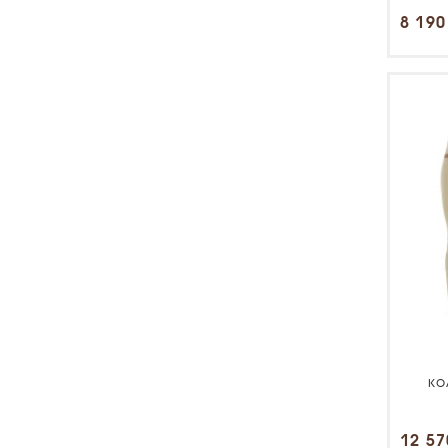
8 190
ко
12 57