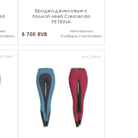
Бриджи джинсовые с
ей
полной леей Crescendo
PETRINA
ичии
Нет в наличии
8 700 RUB
туплении
Сообщить о поступлении
_979597
WH_32052