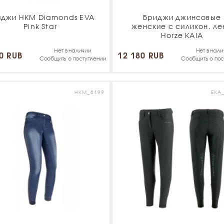
иджи HKM Diamonds EVA
Бриджи джинсовые
Pink Star
женские с силикон. ле
Horze KAIA
Нет в наличии
Нет в нал
0 RUB
12 180 RUB
Сообщить о поступлении
Сообщить о пос
HKM_8199
EKA