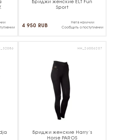
a
Бриджи женские ELT Fun
X
Sport
ичии
Нет в наличии
4 950 RUB
туплении
Сообщить о поступлении
_32086
HH_26006207
dja
Бриджи женские Harry's
Horse PAROS