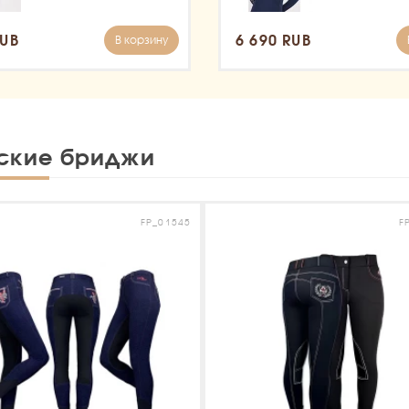
RUB
6 690 RUB
В корзину
ские бриджи
FP_01545
F