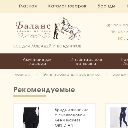
Главная
Каталог товаров
Бренды
Часы ра
ПН-СБ :
ВС :
ВСЕ ДЛЯ ЛОШАДЕЙ И ВСАДНИКОВ
Амуниция для
Инвентарь для
По
лошади
конюшни
Л
Главная
Экипировка для всадника
Бриджи
Рекомендуемые
Бриджи женские
с силиконовой
леей Ridness
OBSIDIAN