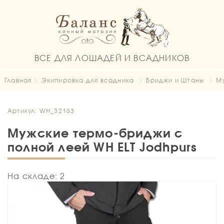
ВСЕ ДЛЯ ЛОШАДЕЙ И ВСАДНИКОВ
Главная
Экипировка для всадника
Бриджи и Штаны
М
Артикул: WH_32163
Мужские термо-бриджи с
полной леей WH ELT Jodhpurs
На складе: 2