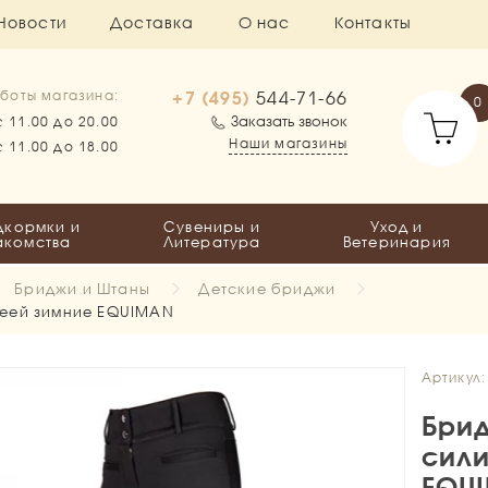
Новости
Доставка
О нас
Контакты
+7 (495)
544-71-66
боты магазина:
0
Заказать звонок
с 11.00 до 20.00
Наши магазины
с 11.00 до 18.00
дкормки и
Сувениры и
Уход и
акомства
Литература
Ветеринария
Бриджи и Штаны
Детские бриджи
леей зимние EQUIMAN
Артикул
Брид
сили
EQU