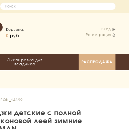
Вход
Корзина:
Регистрация
0
руб
Экипировка для
РАСПРОДАЖА
всадника
: EQN_14699
жи детские с полной
коновой леей зимние
IMAN