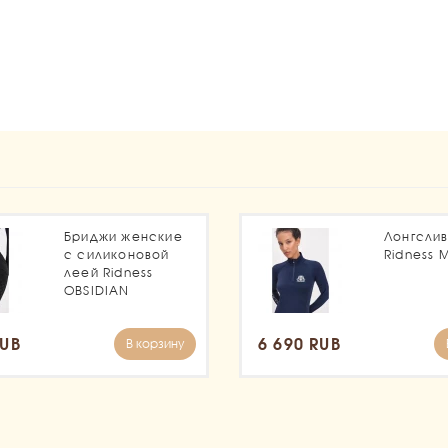
1
Бриджи женские
Лонгсли
с силиконовой
Ridness 
леей Ridness
OBSIDIAN
RUB
6 690 RUB
В корзину