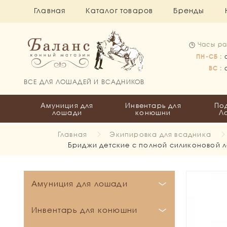
Главная
Каталог товаров
Бренды
Часы ра
ПН-СБ :
ВС :
ВСЕ ДЛЯ ЛОШАДЕЙ И ВСАДНИКОВ
Амуниция для
Инвентарь для
По
лошади
конюшни
Л
Главная
Экипировка для всадника
Бриджи детские с полной силиконовой 
Амуниция для лошади
Бинты и Ватники
Инвентарь для конюшни
Вальтрапы
Бинты