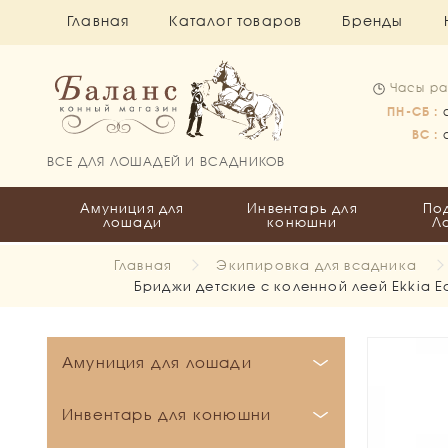
Главная
Каталог товаров
Бренды
Часы ра
ПН-СБ :
ВС :
ВСЕ ДЛЯ ЛОШАДЕЙ И ВСАДНИКОВ
Амуниция для
Инвентарь для
По
лошади
конюшни
Л
Главная
Экипировка для всадника
Бриджи детские с коленной леей Ekkia 
Амуниция для лошади
Бинты и Ватники
Инвентарь для конюшни
Вальтрапы
Бинты