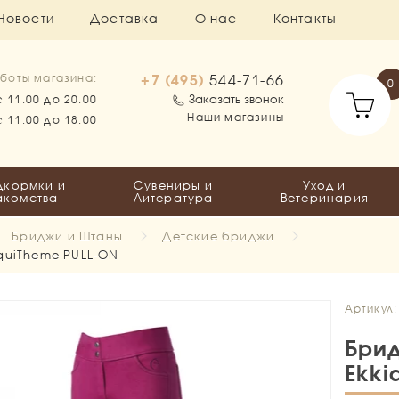
Новости
Доставка
О нас
Контакты
+7 (495)
544-71-66
боты магазина:
0
Заказать звонок
с 11.00 до 20.00
Наши магазины
с 11.00 до 18.00
дкормки и
Сувениры и
Уход и
акомства
Литература
Ветеринария
Бриджи и Штаны
Детские бриджи
EquiTheme PULL-ON
Артикул:
Брид
Ekki