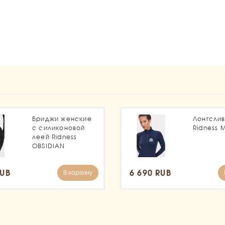
1
Бриджи женские
Лонгсли
с силиконовой
Ridness 
леей Ridness
OBSIDIAN
RUB
6 690 RUB
В корзину