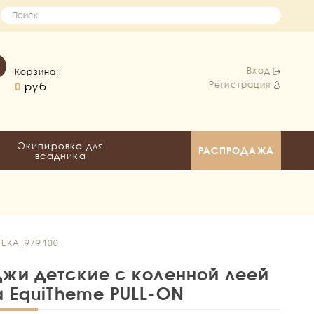
Вход
Корзина:
Регистрация
0
руб
Экипировка для
РАСПРОДАЖА
всадника
 EKA_979100
жи детские с коленной леей
a EquiTheme PULL-ON