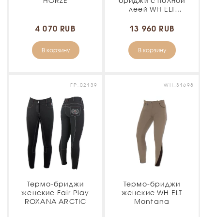
HORZE
бриджи с полной
леей WH ELT
Jodhpurs
4 070 RUB
13 960 RUB
В корзину
В корзину
FP_02139
WH_31698
Термо-бриджи
Термо-бриджи
женские Fair Play
женские WH ELT
ROXANA ARCTIC
Montana