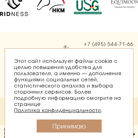
+7 (495)
544-71-66
Заказать звонок
Этот сайт использует файлы cookie с
целью повышения удобства для
пользователя, а именно — дополнения
функциями социальных сетей,
статистического анализа и выбора
сторонних сервисов. Более
подробную информацию смотрите на
странице
Политика безопасности
Публичная оферта
Политика конфиденциальности
.
Согласие на обработку персональных данных
Согласие на получение рассылок
Принимаю
Конный магазин Баланс © 2026