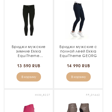
Бриджи мужские
Бриджи мужские с
зимние Ekkia
полной леей Ekkia
EquiTheme
EquiTheme GEORG
ZERMATT SOFTSHELL
13 590 RUB
14 990 RUB
В корзину
В корзину
HKM_8227
FP_01462