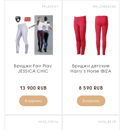
FP_02941
HH_26006200
Бриджи Fair Play
Бриджи детские
JESSICA CHIC
Harry's Horse IBIZA
13 900 RUB
8 590 RUB
В корзину
В корзину
HKM_13916
HKM_8225