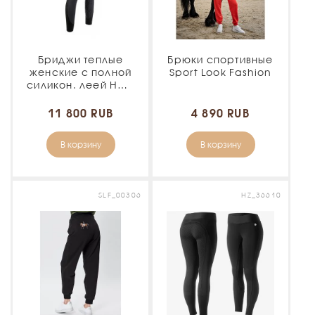
Бриджи теплые
Брюки спортивные
женские с полной
Sport Look Fashion
силикон. леей HKM
Style Softshell
11 800 RUB
4 890 RUB
В корзину
В корзину
SLF_00306
HZ_36610