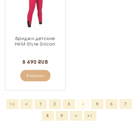
Бриджи детские
HKM Style Silicon
8 490 RUB
В корзину
|<
<
1
2
3
4
5
6
7
8
9
>
>|