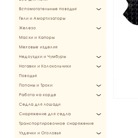
Вспомогательные поводья
Конкурные и Универсальные
Гели и Амортизаторы
Специальные
Мартингалы
Железо
Подперсья
Маски и Капоры
Шамбоны и Гоги
Трензели
Меховые изделия
Шпрунты
Мундштуки
Недоуздки и Чумбуры
Балансирующие поводья
Пелямы, Хакаморы
Ногавки и Колокольчики
Выводное железо
Недоуздки
Поводья
Дополнительные и запасные части
Чумбуры
Колокольчики
Попоны и Троки
Ногавки
Работа на корде
Зимние попоны
Седла для лошади
Осенние попоны
Бичи и кнуты для драйвинга
Снаряжение для седла
Дождевые попоны
Капцунги (Кавессоны)
Транспортировочное снаряжение
Флисовые попоны
Корды и переходники
Подпруги
Уздечки и Оголовья
Летние попоны
Развязки
Путлища