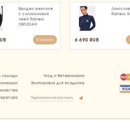
Бриджи женские
Лонгсли
с силиконовой
Ridness 
леей Ridness
OBSIDIAN
RUB
6 690 RUB
В корзину
я лошади
Уход и Ветеринария
 конюшни
Экипировка для всадника
акомства
тература