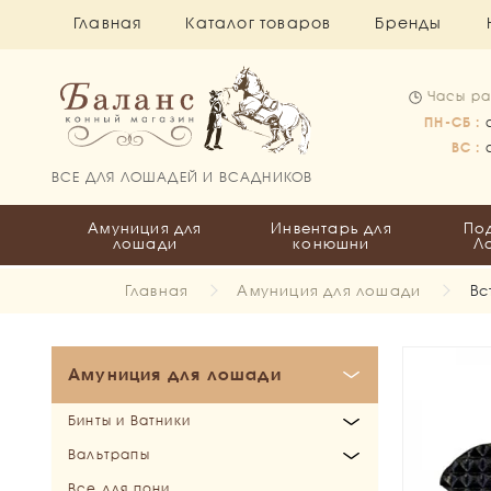
Главная
Каталог товаров
Бренды
Часы ра
ПН-СБ :
ВС :
ВСЕ ДЛЯ ЛОШАДЕЙ И ВСАДНИКОВ
Амуниция для
Инвентарь для
По
лошади
конюшни
Л
Главная
Амуниция для лошади
Вс
Амуниция для лошади
Бинты и Ватники
Вальтрапы
Бинты
Все для пони
Ватники
Выездковые