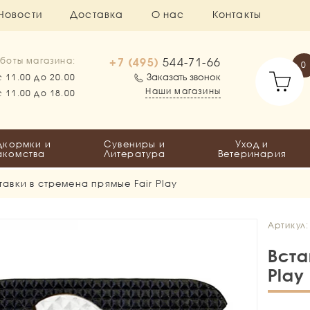
Новости
Доставка
О нас
Контакты
+7 (495)
544-71-66
боты магазина:
0
Заказать звонок
с 11.00 до 20.00
Наши магазины
с 11.00 до 18.00
дкормки и
Сувениры и
Уход и
акомства
Литература
Ветеринария
тавки в стремена прямые Fair Play
Артикул:
Вста
Play