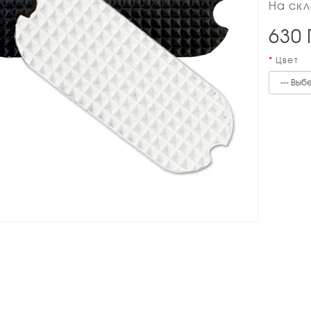
На скл
630
Цвет