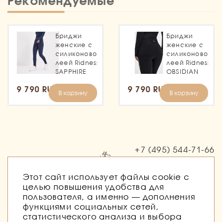
Рекомендуемые
Бриджи
Бриджи
женские с
женские с
силиконовой
силиконовой
леей Ridness
леей Ridness
SAPPHIRE
OBSIDIAN
9 790 RUB
9 790 RUB
В корзину
В корзину
+7 (495)
544-71-66
Заказать звонок
Этот сайт использует файлы cookie с
целью повышения удобства для
пользователя, а именно — дополнения
функциями социальных сетей,
статистического анализа и выбора