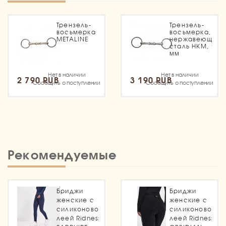
Трензель-
Трензель-
восьмерка
восьмерка,
METALINE
нержавеющая
сталь HKM, 18
мм
Нет в наличии
Нет в наличии
2 790 RUB
3 190 RUB
Сообщить о поступлении
Сообщить о поступлении
Рекомендуемые
Бриджи
Бриджи
женские с
женские с
силиконовой
силиконовой
леей Ridness
леей Ridness