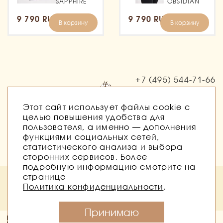
SAPPHIRE
OBSIDIAN
9 790 RUB
9 790 RUB
В корзину
В корзину
+7 (495)
544-71-66
Заказать звонок
Этот сайт использует файлы cookie с
целью повышения удобства для
пользователя, а именно — дополнения
функциями социальных сетей,
статистического анализа и выбора
сторонних сервисов. Более
подробную информацию смотрите на
странице
Политика безопасности
Публичная оферта
Политика конфиденциальности
.
Согласие на обработку персональных данных
Согласие на получение рассылок
Принимаю
Конный магазин Баланс © 2026