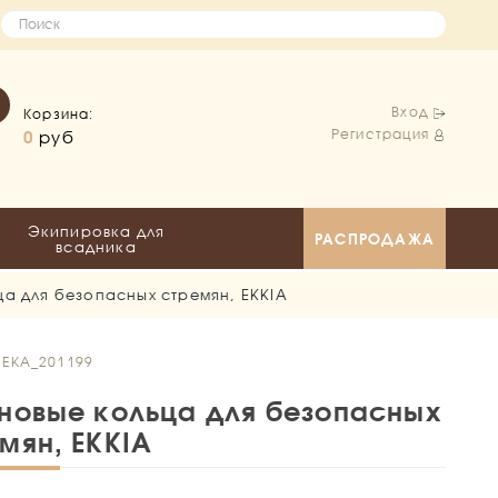
Вход
Корзина:
Регистрация
0
руб
Экипировка для
РАСПРОДАЖА
всадника
ца для безопасных стремян, EKKIA
 EKA_201199
новые кольца для безопасных
мян, EKKIA