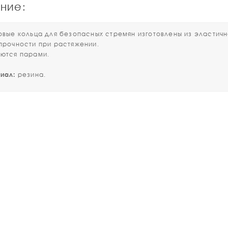
ние:
е кольца для безопасных стремян изготовлены из эластично
 прочности при растяжении.
тся парами.
иал:
резина.