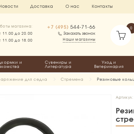
Новости
Доставка
О нас
Контакты
+7 (495)
544-71-66
боты магазина:
0
Заказать звонок
с 11.00 до 20.00
Наши магазины
с 11.00 до 18.00
дкормки и
Сувениры и
Уход и
акомства
Литература
Ветеринария
аряжение для седла
Стремена
Резиновые коль
Артикул:
Рези
стре