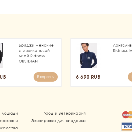
1
Бриджи женские
Лонгсли
с силиконовой
Ridness 
леей Ridness
OBSIDIAN
RUB
6 690 RUB
В корзину
я лошади
Уход и Ветеринария
 конюшни
Экипировка для всадника
акомства