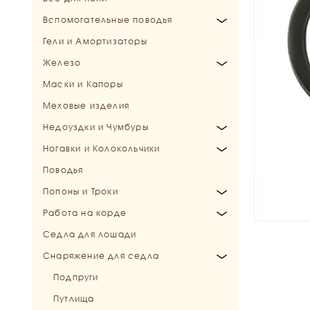
Вспомогательные поводья
Конкурные и Универсальные
Гели и Амортизаторы
Специальные
Мартингалы
Железо
Подперсья
Маски и Капоры
Шамбоны и Гоги
Трензели
Меховые изделия
Шпрунты
Мундштуки
Недоуздки и Чумбуры
Балансирующие поводья
Пелямы, Хакаморы
Ногавки и Колокольчики
Выводное железо
Недоуздки
Поводья
Дополнительные и запасные части
Чумбуры
Колокольчики
Попоны и Троки
Ногавки
Работа на корде
Зимние попоны
Седла для лошади
Осенние попоны
Бичи и кнуты для драйвинга
Снаряжение для седла
Дождевые попоны
Капцунги (Кавессоны)
Флисовые попоны
Корды и переходники
Подпруги
Летние попоны
Развязки
Путлища