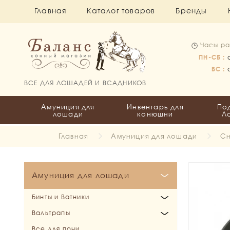
Главная
Каталог товаров
Бренды
Часы ра
ПН-СБ :
ВС :
ВСЕ ДЛЯ ЛОШАДЕЙ И ВСАДНИКОВ
Амуниция для
Инвентарь для
По
лошади
конюшни
Л
Главная
Амуниция для лошади
Сн
Амуниция для лошади
Бинты и Ватники
Вальтрапы
Бинты
Все для пони
Ватники
Выездковые