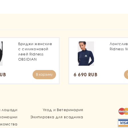
1
Бриджи женские
Лонгсли
с силиконовой
Ridness 
леей Ridness
OBSIDIAN
RUB
6 690 RUB
В корзину
я лошади
Уход и Ветеринария
 конюшни
Экипировка для всадника
акомства