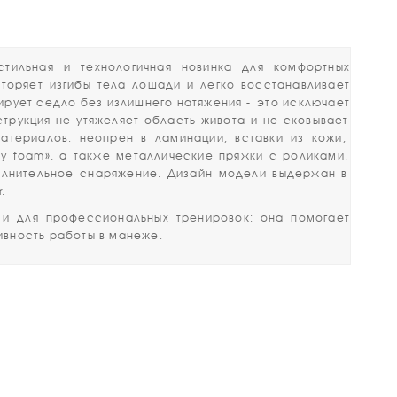
стильная
и
технологичная
новинка
для
комфортных
торяет
изгибы
тела
лошади
и
легко
восстанавливает
ирует
седло
без
излишнего
натяжения -
это
исключает
трукция
не
утяжеляет
область
живота
и
не
сковывает
атериалов:
неопрен
в
ламинации,
вставки
из
кожи,
y
foam»,
а
также
металлические
пряжки
с
роликами.
лнительное
снаряжение.
Дизайн
модели
выдержан
в
.
и
для
профессиональных
тренировок:
она
помогает
вность
работы
в
манеже.