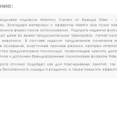
ние:
ковая
подпруга
«Memory
Candy»
от
бренда
Rider -
вок.
Благодаря
материалу
с
эффектом
памяти
она
точно
пов
альную
форму
после
использования.
Подпруга
надежно
фикс
орт
даже
во
время
продолжительных
тренировок.
Легкая
конс
животного.
В
составе
изделия
продуманное
сочетание
м
е
основание,
эластичные
прочные
резинки,
неопрен
«memor
ства
предусмотрено
полукольцо,
позволяющее
крепить
допо
тиле
и
дополнен
брендированным
силиконовым
флажком
Rider
руга
отлично
подойдет
как
для
повседневных
занятий,
так
ь
безопасность
лошади
и
всадника,
а
также
повысить
эффекти