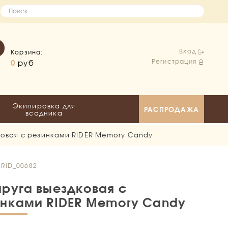
Вход
Корзина:
Регистрация
0
руб
Экипировка для
РАСПРОДАЖА
всадника
ковая с резинками RIDER Memory Candy
 RID_00682
руга выездковая с
нками RIDER Memory Candy