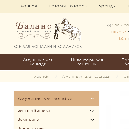
Главная
Каталог товаров
Бренды
Часы ра
ПН-СБ :
ВС :
ВСЕ ДЛЯ ЛОШАДЕЙ И ВСАДНИКОВ
Амуниция для
Инвентарь для
По
лошади
конюшни
Л
Главная
Амуниция для лошади
Сн
Амуниция для лошади
Бинты и Ватники
Вальтрапы
Бинты
Все для пони
Ватники
Выездковые