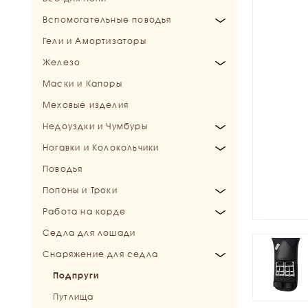
Вспомогательные поводья
Конкурные и Универсальные
Гели и Амортизаторы
Специальные
Мартингалы
Железо
Подперсья
Маски и Капоры
Шамбоны и Гоги
Трензели
Меховые изделия
Шпрунты
Мундштуки
Недоуздки и Чумбуры
Балансирующие поводья
Пелямы, Хакаморы
Ногавки и Колокольчики
Выводное железо
Недоуздки
Поводья
Дополнительные и запасные части
Чумбуры
Колокольчики
Попоны и Троки
Ногавки
Работа на корде
Зимние попоны
Седла для лошади
Осенние попоны
Бичи и кнуты для драйвинга
Снаряжение для седла
Дождевые попоны
Капцунги (Кавессоны)
Флисовые попоны
Корды и переходники
Подпруги
Летние попоны
Развязки
Путлища