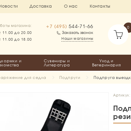
Новости
Доставка
О нас
Контакты
+7 (495)
544-71-66
боты магазина:
0
Заказать звонок
с 11.00 до 20.00
Наши магазины
с 11.00 до 18.00
дкормки и
Сувениры и
Уход и
акомства
Литература
Ветеринария
аряжение для седла
Подпруги
Подпруга выезд
Артикул:
Подп
рези