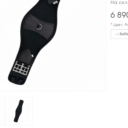
На скл
6 89
Цвет, 