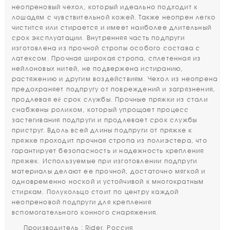
неопреновый чехол, который идеально подходит к
лошадям с чувствительной кожей. Также неопрен легко
чистится или стирается и имеет наиболее длительный
срок эксплуатации. Внутренняя часть подпруги
изготовлена из прочной стропы особого состава с
латексом. Прочная широкая стропа, сплетенная из
нейлоновых нитей, не подвержена истиранию,
растяжению и другим воздействиям. Чехол из неопрена
предохраняет подпругу от повреждений и загрязнения,
продлевая её срок службы. Прочные пряжки из стали
снабжены роликом, который упрощает процесс
застегивания подпруги и продлевает срок службы
приструг. Вдоль всей длины подпруги от пряжке к
пряжке проходит прочная стропа из полиэстера, что
гарантирует безопасность и надежность крепления
пряжек. Используемые при изготовлении подпруги
материалы делают ее прочной, достаточно мягкой и
одновременно ноской и устойчивой к многократным
стиркам. Полукольцо стоит по центру каждой
неопреновой подпруги для крепления
вспомогательного конного снаряжения.
Производитель : Rider, Россия