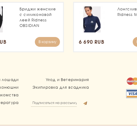
Бриджи женские
Лонгсли
с силиконовой
Ridness 
леей Ridness
OBSIDIAN
RUB
6 690 RUB
В корзину
я лошади
Уход и Ветеринария
 конюшни
Экипировка для всадника
акомства
тература