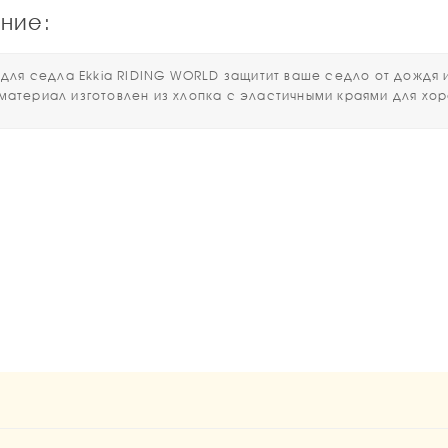
ние:
я седла Ekkia RIDING WORLD защитит ваше седло от дождя и г
материал изготовлен из хлопка с эластичными краями для хо
1