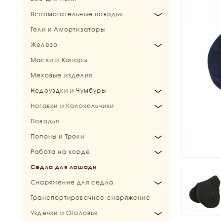
Вспомогательные поводья
Конкурные и Универсальные
Гели и Амортизаторы
Специальные
Мартингалы
Железо
Подперсья
Маски и Капоры
Шамбоны и Гоги
Трензели
Меховые изделия
Шпрунты
Мундштуки
Недоуздки и Чумбуры
Балансирующие поводья
Пелямы, Хакаморы
Ногавки и Колокольчики
Выводное железо
Недоуздки
Поводья
Дополнительные и запасные части
Чумбуры
Колокольчики
Попоны и Троки
Ногавки
Работа на корде
Зимние попоны
Седла для лошади
Осенние попоны
Бичи и кнуты для драйвинга
Снаряжение для седла
Дождевые попоны
Капцунги (Кавессоны)
Транспортировочное снаряжение
Флисовые попоны
Корды и переходники
Подпруги
Уздечки и Оголовья
Летние попоны
Развязки
Путлища