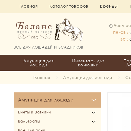
Главная
Каталог товаров
Бренды
Часы ра
ПН-СБ :
ВС :
ВСЕ ДЛЯ ЛОШАДЕЙ И ВСАДНИКОВ
Амуниция для
Инвентарь для
По
лошади
конюшни
Л
Главная
Амуниция для лошади
Се
Амуниция для лошади
Бинты и Ватники
Вальтрапы
Бинты
Все для пони
Ватники
Выездковые