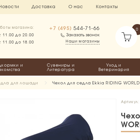
Новости
Доставка
О нас
Контакты
+7 (495)
544-71-66
боты магазина:
0
Заказать звонок
с 11.00 до 20.00
Наши магазины
с 11.00 до 18.00
дкормки и
Сувениры и
Уход и
акомства
Литература
Ветеринария
дла для лошади
Чехол для седла Ekkia RIDING WORLD
Артикул:
Чехо
WOR