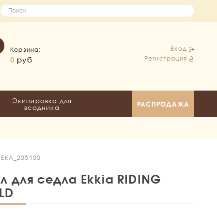
Вход
Корзина:
Регистрация
0
руб
Экипировка для
РАСПРОДАЖА
всадника
 EKA_205100
л для седла Ekkia RIDING
LD