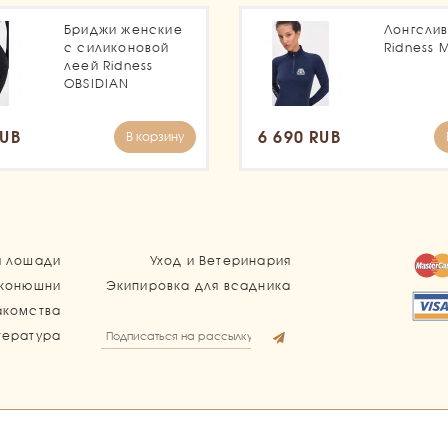
Бриджи женские
Лонгсли
с силиконовой
Ridness 
леей Ridness
OBSIDIAN
RUB
6 690 RUB
В корзину
я лошади
Уход и Ветеринария
 конюшни
Экипировка для всадника
акомства
тература