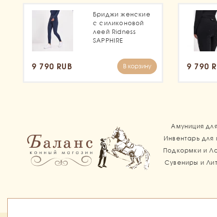
Ювелирные украшения
Лакомства и угощения
Краги
Термобелье
Женские жилетки
Кепки
Уход за копытами
Бриджи женские
Подарки
Браслеты
Соль и Лизунцы
Куртки и Ветровки
Мужские и Унисекс жилетки
Комплекты
с силиконовой
Шампуни и бальзамы
Кольца
леей Ridness
Лонгсливы, Кофты и Толстовки
Шапки и повязки
Детские куртки
SAPPHIRE
Комплекты
Перчатки
Шарфы
Женские куртки
Детские кофты
Кулоны (без цепи)
9 790 RUB
9 790 
Рединготы и Фраки
Мужские и Унисекс куртки
Женские кофты
В корзину
Пины (Броши)
Ремни
Мужские и Унисекс кофты
Рединготы
Подвески
Рубашки и Футболки
Фраки
Серьги
Сапоги и Ботинки
Детские рубашки
Сумки
Женские рубашки
Сапоги
Амуниция дл
Инвентарь для
Хлысты
Мужские и Унисекс рубашки
Ботинки
Подкормки и Л
Цилиндры
Выездковые хлысты
Сувениры и Ли
Шлемы
Конкурные хлысты
Шпоры и Тренчики
Маски для лица защитные