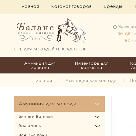
Главная
Каталог товаров
Бренды
Часы ра
ПН-СБ :
ВС :
ВСЕ ДЛЯ ЛОШАДЕЙ И ВСАДНИКОВ
Амуниция для
Инвентарь для
По
лошади
конюшни
Л
Главная
Амуниция для лошади
По
Амуниция для лошади
Бинты и Ватники
Вальтрапы
Бинты
Все для пони
Ватники
Выездковые