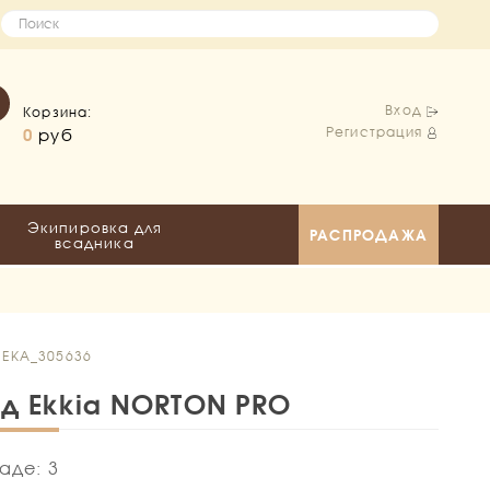
Вход
Корзина:
Регистрация
0
руб
Экипировка для
РАСПРОДАЖА
всадника
 EKA_305636
д Ekkia NORTON PRO
аде: 3