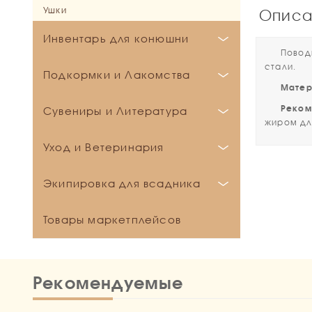
Ушки
ПолуПопоны
Седелки (Гурты)
Стремена
Выводные уздечки
Описа
Троки
Тренинговые системы
Прочее
Трензельные оголовья (Уздечки)
Инвентарь для конюшни
Поводья 
Мундштучные оголовья
стали.
Кронштейны и держатели
Подкормки и Лакомства
Безтрензельные оголовья
Матер
Развязки для конюшни
Аксессуары для уздечек
EQUIMINS | Эквиминз
Рекомен
Сувениры и Литература
Кормушки и поилки
жиром дл
EQUISTRO | Эквистро
Рептухи для сена
Аксессуары
Уход и Ветеринария
GelaPony | Гелапони
Игрушки для лошади
Брелки
HIDALGO | Идальго
Карабины
Ветеринария
Экипировка для всадника
Зачетные книжки
Horse Bio | Хорс био
Прочее
Все для чистки лошади
Календари
IPPOLAB | Пробио
Бриджи и Штаны
Товары маркетплейсов
Косметика
Водосгоны
Книги
LIKIT | Ликит
Галстуки и Заколки
Детские бриджи
Прочее
Для копыт
Гели и мази
Прочее
В коня корм
Гольфы и носки
Женские бриджи
Резинки для гривы
Щетки
Глина для ног
Сертификаты
Дикий медведь
Рекомендуемые
Жилетки
Мужские бриджи
Уход за снаряжением
Ящики и сумки для щеток
Кондиционеры для шерсти
Сумки и рюкзаки
Золотой табун
Кепки, Шапки, Шарфы
Средства для улучшения посадки
Детские жилетки
Прочее
Репелленты