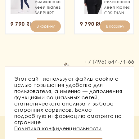
силиконовой
силиконовой
леей Ridness
леей Ridness
SAPPHIRE
OBSIDIAN
9 790 RUB
9 790 RUB
В корзину
В корзину
+7 (495)
544-71-66
Заказать звонок
Этот сайт использует файлы cookie с
целью повышения удобства для
пользователя, а именно — дополнения
функциями социальных сетей,
статистического анализа и выбора
сторонних сервисов. Более
подробную информацию смотрите на
странице
Политика безопасности
Публичная оферта
Политика конфиденциальности
.
Согласие на обработку персональных данных
Согласие на получение рассылок