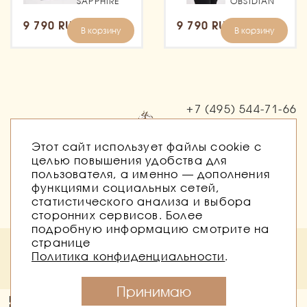
SAPPHIRE
OBSIDIAN
9 790 RUB
9 790 RUB
В корзину
В корзину
+7 (495)
544-71-66
Заказать звонок
Этот сайт использует файлы cookie с
целью повышения удобства для
пользователя, а именно — дополнения
функциями социальных сетей,
статистического анализа и выбора
сторонних сервисов. Более
подробную информацию смотрите на
странице
Политика безопасности
Публичная оферта
Политика конфиденциальности
.
Согласие на обработку персональных данных
Согласие на получение рассылок
Принимаю
Конный магазин Баланс © 2026